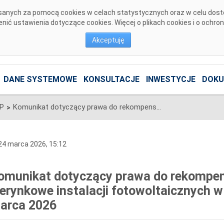
pisanych za pomocą cookies w celach statystycznych oraz w celu dos
ić ustawienia dotyczące cookies. Więcej o plikach cookies i o ochro
Akceptuję
DANE SYSTEMOWE
KONSULTACJE
INWESTYCJE
DOKU
SP
Komunikat dotyczący prawa do rekompensaty za redysponowanie nierynkowe instalacji fotowoltaicznych w dniach 18, 19, 21, 22 i 23 marca 2026
>
4 marca 2026, 15:12
omunikat dotyczący prawa do rekompe
ierynkowe instalacji fotowoltaicznych w 
arca 2026