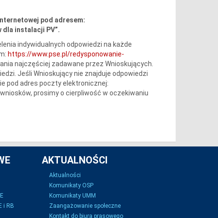
internetowej pod adresem:
dla instalacji PV”.
lenia indywidualnych odpowiedzi na każde
em:
https://www.pse.pl/redysponowanie-
tania najczęściej zadawane przez Wnioskujących.
iedzi. Jeśli Wnioskujący nie znajduje odpowiedzi
e pod adres poczty elektronicznej:
wniosków, prosimy o cierpliwość w oczekiwaniu
WE
AKTUALNOŚCI
Aktualności
Komunikaty OSP
SE
Komunikaty UMM
 i RB
Zaangażowanie społeczne
Kontakt do biura prasowego