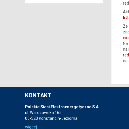
red
Akt
htt
Ze 
zap
ni
Na 
na 
re
na
KONTAKT
Polskie Sieci Elektroenergetyczne S.A.
ul. Warszawska 165
05-520 Konstancin-Jeziorna
więcej