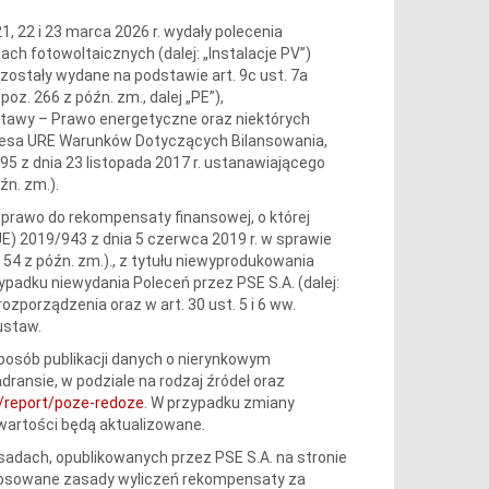
21, 22 i 23 marca 2026 r. wydały polecenia
jach fotowoltaicznych (dalej: „Instalacje PV”)
ostały wydane na podstawie art. 9c ust. 7a
poz. 266 z późn. zm., dalej „PE”),
 ustawy – Prawo energetyczne oraz niektórych
rezesa URE Warunków Dotyczących Bilansowania,
5 z dnia 23 listopada 2017 r. ustanawiającego
źn. zm.).
dy prawo do rekompensaty finansowej, o której
UE) 2019/943 z dnia 5 czerwca 2019 r. w sprawie
r. 54 z późn. zm.)., z tytułu niewyprodukowania
zypadku niewydania Poleceń przez PSE S.A. (dalej:
zporządzenia oraz w art. 30 ust. 5 i 6 ww.
ustaw.
sposób publikacji danych o nierynkowym
ransie, w podziale na rodzaj źródeł oraz
pl/report/poze-redoze
. W przypadku zmiany
wartości będą aktualizowane.
adach, opublikowanych przez PSE S.A. na stronie
Stosowane zasady wyliczeń rekompensaty za