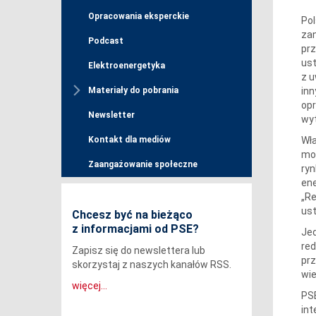
Opracowania eksperckie
Pol
zan
Podcast
prz
ust
Elektroenergetyka
z u
inn
Materiały do pobrania
opr
Newsletter
wyt
Wła
Kontakt dla mediów
mow
Zaangażowanie społeczne
ryn
ene
„Re
ust
Chcesz być na bieżąco
z informacjami od PSE?
Jed
red
Zapisz się do newslettera lub
pr
skorzystaj z naszych kanałów RSS.
wie
więcej...
PSE
in