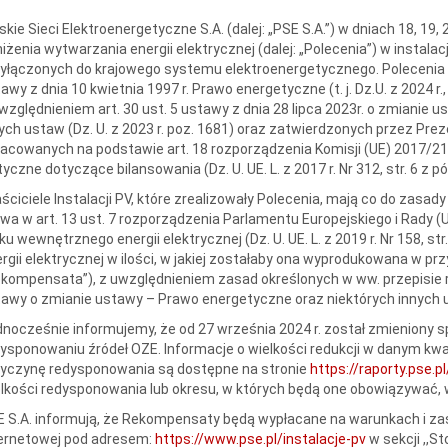
skie Sieci Elektroenergetyczne S.A. (dalej: „PSE S.A.”) w dniach 18, 19, 
iżenia wytwarzania energii elektrycznej (dalej: „Polecenia”) w instalac
yłączonych do krajowego systemu elektroenergetycznego. Polecenia z
awy z dnia 10 kwietnia 1997 r. Prawo energetyczne (t. j. Dz.U. z 2024 r., 
względnieniem art. 30 ust. 5 ustawy z dnia 28 lipca 2023r. o zmianie
ych ustaw (Dz. U. z 2023 r. poz. 1681) oraz zatwierdzonych przez P
acowanych na podstawie art. 18 rozporządzenia Komisji (UE) 2017/219
yczne dotyczące bilansowania (Dz. U. UE. L. z 2017 r. Nr 312, str. 6 z pó
ściciele Instalacji PV, które zrealizowały Polecenia, mają co do zasa
a w art. 13 ust. 7 rozporządzenia Parlamentu Europejskiego i Rady (
ku wewnętrznego energii elektrycznej (Dz. U. UE. L. z 2019 r. Nr 158, st
rgii elektrycznej w ilości, w jakiej zostałaby ona wyprodukowana w pr
kompensata”), z uwzględnieniem zasad określonych w ww. przepisie ro
awy o zmianie ustawy – Prawo energetyczne oraz niektórych innych 
nocześnie informujemy, że od 27 września 2024 r. został zmieniony 
ysponowaniu źródeł OZE. Informacje o wielkości redukcji w danym kwad
zyczynę redysponowania są dostępne na stronie
https://raporty.pse.
lkości redysponowania lub okresu, w których będą one obowiązywać, 
 S.A. informują, że Rekompensaty będą wypłacane na warunkach i zas
ternetowej pod adresem:
https://www.pse.pl/instalacje-pv
w sekcji ,,