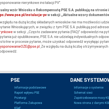
ysponowanie nierynkowe instalacji PV”.
ualny wzór Wniosku o Rekompensatę PSE S.A. publikują na stronie 
ps://www.pse.pl/instalacje-pv
w sekcji ,,Aktualne wzory dokumentów 
względu na dużą liczbę składanych wniosków nie ma możliwości udzie
ytanie Wnioskujących, w związku z tym PSE S.A. publikują pod adres
erynkowe
w sekcji: ,,Często zadawane pytania (FAQ)” odpowiedzi na py
pytania już opublikowane, PSE S.A. nie udzielają indywidualnych odpow
istotne w procesie pytanie, może uzyskać odpowiedź wysyłając pytani
dysponowanieOZE@pse.pl
.
Ze względu na dużą liczbę otrzymywanych 
 odpowiedź.
PSE
DANE SYSTEMO
Informacje podstawowe
Informacje o systemie
Raport wpływu PSE
Schemat sieci
Przetargi
Zapotrzebowanie mocy K
Platforma Zakupowa
Nowa strona z danymi KSE
KSeF