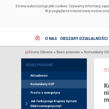
Przejdź do komentarzy
Strona wykorzystuje pliki cookies. Używamy informacji za
W przeglądarce internetowej można zmien
O NAS
OBSZARY DZIAŁALNOŚCI
Strona Główna
Biuro prasowe
Komunikaty O
>
>
BIURO PRASOWE
2
Aktualności
K
Komunikaty OSP
n
Prosto o energetyce
m
Jak funkcjonuje Krajowy System
Elektroenergetyczny?