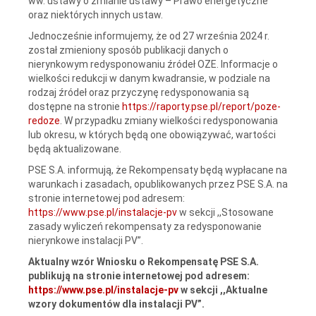
ww. ustawy o zmianie ustawy – Prawo energetyczne
oraz niektórych innych ustaw.
Jednocześnie informujemy, że od 27 września 2024 r.
został zmieniony sposób publikacji danych o
nierynkowym redysponowaniu źródeł OZE. Informacje o
wielkości redukcji w danym kwadransie, w podziale na
rodzaj źródeł oraz przyczynę redysponowania są
dostępne na stronie
https://raporty.pse.pl/report/poze-
redoze
. W przypadku zmiany wielkości redysponowania
lub okresu, w których będą one obowiązywać, wartości
będą aktualizowane.
PSE S.A. informują, że Rekompensaty będą wypłacane na
warunkach i zasadach, opublikowanych przez PSE S.A. na
stronie internetowej pod adresem:
https://www.pse.pl/instalacje-pv
w sekcji ,,Stosowane
zasady wyliczeń rekompensaty za redysponowanie
nierynkowe instalacji PV”.
Aktualny wzór Wniosku o Rekompensatę PSE S.A.
publikują na stronie internetowej pod adresem:
https://www.pse.pl/instalacje-pv
w sekcji ,,Aktualne
wzory dokumentów dla instalacji PV”.