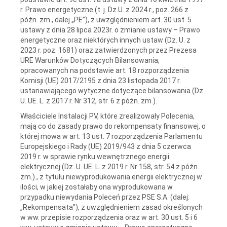
r. Prawo energetyczne (t. j. Dz.U. z 2024 r., poz. 266 z
późn. zm., dalej „PE”), z uwzględnieniem art. 30 ust. 5
ustawy z dnia 28 lipca 2023r. o zmianie ustawy – Prawo
energetyczne oraz niektórych innych ustaw (Dz. U. z
2023 r. poz. 1681) oraz zatwierdzonych przez Prezesa
URE Warunków Dotyczących Bilansowania,
opracowanych na podstawie art. 18 rozporządzenia
Komisji (UE) 2017/2195 z dnia 23 listopada 2017 r.
ustanawiającego wytyczne dotyczące bilansowania (Dz.
U. UE. L. z 2017 r. Nr 312, str. 6 z późn. zm.).
Właściciele Instalacji PV, które zrealizowały Polecenia,
mają co do zasady prawo do rekompensaty finansowej, o
której mowa w art. 13 ust. 7 rozporządzenia Parlamentu
Europejskiego i Rady (UE) 2019/943 z dnia 5 czerwca
2019 r. w sprawie rynku wewnętrznego energii
elektrycznej (Dz. U. UE. L. z 2019 r. Nr 158, str. 54 z późn.
zm.)., z tytułu niewyprodukowania energii elektrycznej w
ilości, w jakiej zostałaby ona wyprodukowana w
przypadku niewydania Poleceń przez PSE S.A. (dalej:
„Rekompensata”), z uwzględnieniem zasad określonych
w ww. przepisie rozporządzenia oraz w art. 30 ust. 5 i 6