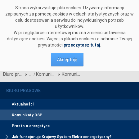
Przejdź do komentarzy
Strona wykorzystuje pliki cookies. Używamy informacji
zapisanych za pomocą cookies w celach statystycznych oraz w
celu dostosowania serwisu do indywidualnych potrzeb
użytkowników.
W przeglądarce internetowej można zmienić ustawienia
dotyczące cookies. Więcej o plikach cookies i o ochronie Twojej
prywatności
przeczytasz tutaj
.
Akceptuję
Biuro prasowe
Komunikaty OSP
Komunikat dotyczący prawa do rekompensaty za redysponowanie nierynkowe instalacji fotowoltaicznych w dniach 19 i 20 lipca 2025 r.
>
>
BIURO PRASOWE
Aktualności
Komunikaty OSP
Prosto o energetyce
Jak funkcjonuje Krajowy System Elektroenergetyczny?