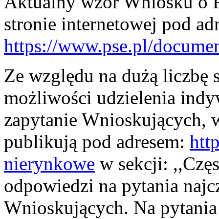
Aktualny wzór Wniosku o R
stronie internetowej pod ad
https://www.pse.pl/docum
Ze względu na dużą liczbę
możliwości udzielenia ind
zapytanie Wnioskujących, 
publikują pod adresem:
htt
nierynkowe
w sekcji: ,,Czę
odpowiedzi na pytania najc
Wnioskujących. Na pytania