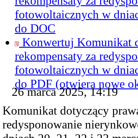
rekompensaty za redyspo
fotowoltaicznych w dniac
do
DOC
Konwertuj Komunikat d
rekompensaty za redyspo
fotowoltaicznych w dniac
do
PDF
(otwiera nowe o
26 marca 2025, 14:19
Komunikat dotyczący praw
redysponowanie nierynkowe 