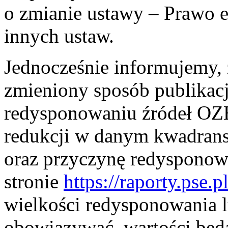
o zmianie ustawy – Prawo e
innych ustaw.
Jednocześnie informujemy, ż
zmieniony sposób publikac
redysponowaniu źródeł OZE
redukcji w danym kwadransi
oraz przyczynę redysponow
stronie
https://raporty.pse.pl
wielkości redysponowania l
obowiązywać, wartości będ