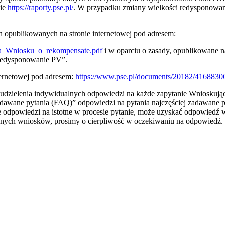
nie
https://raporty.pse.pl/
. W przypadku zmiany wielkości redysponowani
opublikowanych na stronie internetowej pod adresem:
ia_Wniosku_o_rekompensate.pdf
i w oparciu o zasady, opublikowane n
 redysponowanie PV”.
ernetowej pod adresem:
https://www.pse.pl/documents/20182/416883
udzielenia indywidualnych odpowiedzi na każde zapytanie Wnioskują
zadawane pytania (FAQ)” odpowiedzi na pytania najczęściej zadawane 
 odpowiedzi na istotne w procesie pytanie, może uzyskać odpowiedź wy
anych wniosków, prosimy o cierpliwość w oczekiwaniu na odpowiedź.