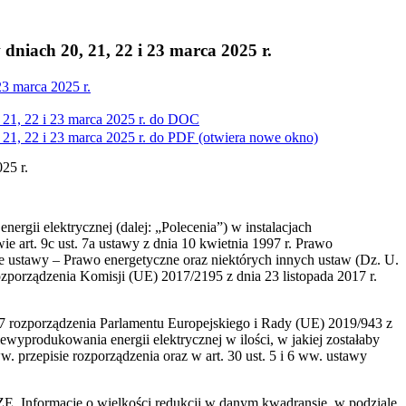
niach 20, 21, 22 i 23 marca 2025 r.
3 marca 2025 r.
1, 22 i 23 marca 2025 r. do
DOC
1, 22 i 23 marca 2025 r. do
PDF
(otwiera nowe okno)
25 r.
ergii elektrycznej (dalej: „Polecenia”) w instalacjach
e art. 9c ust. 7a ustawy z dnia 10 kwietnia 1997 r. Prawo
anie ustawy – Prawo energetyczne oraz niektórych innych ustaw (Dz. U.
porządzenia Komisji (UE) 2017/2195 z dnia 23 listopada 2017 r.
t. 7 rozporządzenia Parlamentu Europejskiego i Rady (UE) 2019/943 z
iewyprodukowania energii elektrycznej w ilości, w jakiej zostałaby
rzepisie rozporządzenia oraz w art. 30 ust. 5 i 6 ww. ustawy
ZE. Informacje o wielkości redukcji w danym kwadransie, w podziale