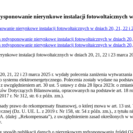
ponowanie nierynkowe instalacji fotowoltaicznych w d
anie nierynkowe instalacji fotowoltaicznych w dniach 20, 21, 22 i 2
edysponowanie nierynkowe instalacji fotowoltaicznych w dniach 20, 2
edysponowanie nierynkowe instalacji fotowoltaicznych w dniach 20, 2
nkowe instalacji fotowoltaicznych w dniach 20, 21, 22 i 23 marca 20
20, 21, 22 i 23 marca 2025 r. wydały polecenia zaniżenia wytwarzania en
o systemu elektroenergetycznego. Polecenia zostały wydane na podstawi
”), z uwzględnieniem art. 30 ust. 5 ustawy z dnia 28 lipca 2023r. o zmi
ów Dotyczących Bilansowania, opracowanych na podstawie art. 18 roz
17 r. Nr 312, str. 6 z późn. zm.).
 zasady prawo do rekompensaty finansowej, o której mowa w art. 13 us
nej (Dz. U. UE. L. z 2019 r. Nr 158, str. 54 z późn. zm.)., z tytułu n
(dalej: „Rekompensata”), z uwzględnieniem zasad określonych w ww. p
w.
ony sposób publikacji danych o nierynkowym redysponowaniu źródeł O