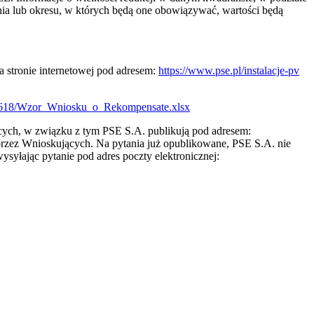
a lub okresu, w których będą one obowiązywać, wartości będą
a stronie internetowej pod adresem:
https://www.pse.pl/instalacje-pv
0618/Wzor_Wniosku_o_Rekompensate.xlsx
cych, w związku z tym PSE S.A. publikują pod adresem:
przez Wnioskujących. Na pytania już opublikowane, PSE S.A. nie
syłając pytanie pod adres poczty elektronicznej: