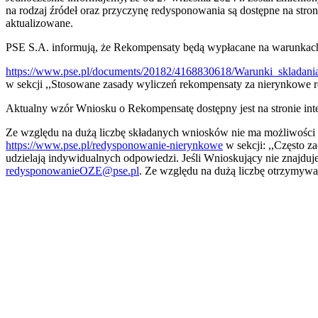
na rodzaj źródeł oraz przyczynę redysponowania są dostępne na stro
aktualizowane.
PSE S.A. informują, że Rekompensaty będą wypłacane na warunkach 
https://www.pse.pl/documents/20182/4168830618/Warunki_skladan
w sekcji ,,Stosowane zasady wyliczeń rekompensaty za nierynkowe
Aktualny wzór Wniosku o Rekompensatę dostępny jest na stronie int
Ze względu na dużą liczbę składanych wniosków nie ma możliwości 
https://www.pse.pl/redysponowanie-nierynkowe
w sekcji: ,,Często 
udzielają indywidualnych odpowiedzi. Jeśli Wnioskujący nie znajduje
redysponowanieOZE@pse.pl
. Ze względu na dużą liczbę otrzymyw