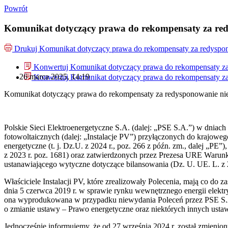
Powrót
Komunikat dotyczący prawa do rekompensaty za redys
Drukuj
Komunikat dotyczący prawa do rekompensaty za redysponow
Konwertuj Komunikat dotyczący prawa do rekompensaty za r
26 marca 2025, 14:19
Konwertuj Komunikat dotyczący prawa do rekompensaty za r
Komunikat dotyczący prawa do rekompensaty za redysponowanie niery
Polskie Sieci Elektroenergetyczne S.A. (dalej: „PSE S.A.”) w dniach 
fotowoltaicznych (dalej: „Instalacje PV”) przyłączonych do krajoweg
energetyczne (t. j. Dz.U. z 2024 r., poz. 266 z późn. zm., dalej „PE
z 2023 r. poz. 1681) oraz zatwierdzonych przez Prezesa URE Warunk
ustanawiającego wytyczne dotyczące bilansowania (Dz. U. UE. L. z 20
Właściciele Instalacji PV, które zrealizowały Polecenia, mają co do
dnia 5 czerwca 2019 r. w sprawie rynku wewnętrznego energii elektrycz
ona wyprodukowana w przypadku niewydania Poleceń przez PSE S.A. 
o zmianie ustawy – Prawo energetyczne oraz niektórych innych usta
Jednocześnie informujemy, że od 27 września 2024 r. został zmieni