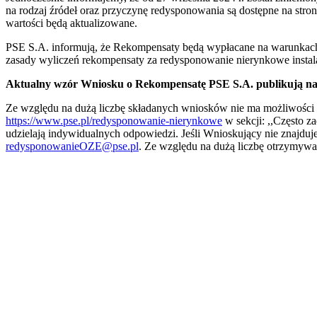
na rodzaj źródeł oraz przyczynę redysponowania są dostępne na stro
wartości będą aktualizowane.
PSE S.A. informują, że Rekompensaty będą wypłacane na warunkach 
zasady wyliczeń rekompensaty za redysponowanie nierynkowe instal
Aktualny wzór Wniosku o Rekompensatę PSE S.A. publikują na 
Ze względu na dużą liczbę składanych wniosków nie ma możliwości 
https://www.pse.pl/redysponowanie-nierynkowe
w sekcji: ,,Często 
udzielają indywidualnych odpowiedzi. Jeśli Wnioskujący nie znajduje
redysponowanieOZE@pse.pl
. Ze względu na dużą liczbę otrzymyw