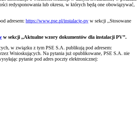
ości redysponowania lub okresu, w których będą one obowiązywać,
 pod adresem:
https://www.pse.pl/instalacje-pv
w sekcji ,,Stosowane
v
w sekcji ,,Aktualne wzory dokumentów dla instalacji PV”.
cych, w związku z tym PSE S.A. publikują pod adresem:
przez Wnioskujących. Na pytania już opublikowane, PSE S.A. nie
syłając pytanie pod adres poczty elektronicznej: