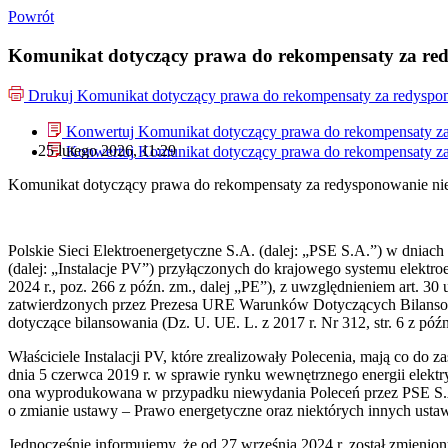
Powrót
Komunikat dotyczący prawa do rekompensaty za redys
Drukuj
Komunikat dotyczący prawa do rekompensaty za redyspono
Konwertuj Komunikat dotyczący prawa do rekompensaty za r
25 lutego 2026, 11:29
Konwertuj Komunikat dotyczący prawa do rekompensaty za r
Komunikat dotyczący prawa do rekompensaty za redysponowanie niery
Polskie Sieci Elektroenergetyczne S.A. (dalej: „PSE S.A.”) w dniach 
(dalej: „Instalacje PV”) przyłączonych do krajowego systemu elektroe
2024 r., poz. 266 z późn. zm., dalej „PE”), z uwzględnieniem art. 30
zatwierdzonych przez Prezesa URE Warunków Dotyczących Bilansowan
dotyczące bilansowania (Dz. U. UE. L. z 2017 r. Nr 312, str. 6 z późn
Właściciele Instalacji PV, które zrealizowały Polecenia, mają co do
dnia 5 czerwca 2019 r. w sprawie rynku wewnętrznego energii elektrycz
ona wyprodukowana w przypadku niewydania Poleceń przez PSE S.A. 
o zmianie ustawy – Prawo energetyczne oraz niektórych innych usta
Jednocześnie informujemy, że od 27 września 2024 r. został zmieni