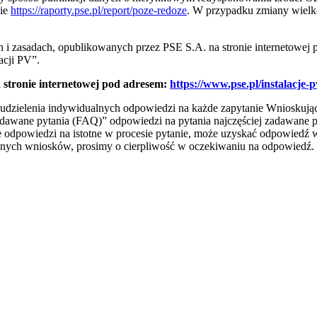
nie
https://raporty.pse.pl/report/poze-redoze
. W przypadku zmiany wielk
i zasadach, opublikowanych przez PSE S.A. na stronie internetowej
acji PV”.
stronie internetowej pod adresem:
https://www.pse.pl/instalacje-p
udzielenia indywidualnych odpowiedzi na każde zapytanie Wnioskują
zadawane pytania (FAQ)” odpowiedzi na pytania najczęściej zadawane 
 odpowiedzi na istotne w procesie pytanie, może uzyskać odpowiedź wy
anych wniosków, prosimy o cierpliwość w oczekiwaniu na odpowiedź.