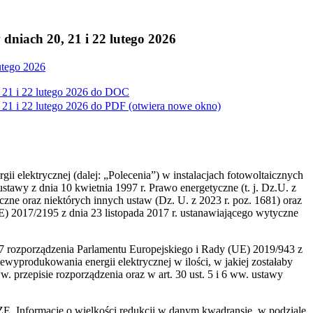
niach 20, 21 i 22 lutego 2026
utego 2026
21 i 22 lutego 2026 do
DOC
21 i 22 lutego 2026 do
PDF
(otwiera nowe okno)
ii elektrycznej (dalej: „Polecenia”) w instalacjach fotowoltaicznych
stawy z dnia 10 kwietnia 1997 r. Prawo energetyczne (t. j. Dz.U. z
yczne oraz niektórych innych ustaw (Dz. U. z 2023 r. poz. 1681) oraz
 2017/2195 z dnia 23 listopada 2017 r. ustanawiającego wytyczne
t. 7 rozporządzenia Parlamentu Europejskiego i Rady (UE) 2019/943 z
iewyprodukowania energii elektrycznej w ilości, w jakiej zostałaby
rzepisie rozporządzenia oraz w art. 30 ust. 5 i 6 ww. ustawy
ZE. Informacje o wielkości redukcji w danym kwadransie, w podziale