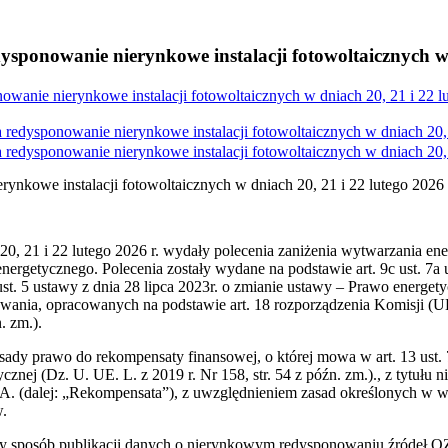
ponowanie nierynkowe instalacji fotowoltaicznych w d
wanie nierynkowe instalacji fotowoltaicznych w dniach 20, 21 i 22 l
edysponowanie nierynkowe instalacji fotowoltaicznych w dniach 20, 
edysponowanie nierynkowe instalacji fotowoltaicznych w dniach 20, 
nkowe instalacji fotowoltaicznych w dniach 20, 21 i 22 lutego 2026
20, 21 i 22 lutego 2026 r. wydały polecenia zaniżenia wytwarzania energ
nergetycznego. Polecenia zostały wydane na podstawie art. 9c ust. 7a u
 ust. 5 ustawy z dnia 28 lipca 2023r. o zmianie ustawy – Prawo energet
ia, opracowanych na podstawie art. 18 rozporządzenia Komisji (UE)
. zm.).
 zasady prawo do rekompensaty finansowej, o której mowa w art. 13 us
nej (Dz. U. UE. L. z 2019 r. Nr 158, str. 54 z późn. zm.)., z tytułu n
(dalej: „Rekompensata”), z uwzględnieniem zasad określonych w ww. p
w.
ony sposób publikacji danych o nierynkowym redysponowaniu źródeł O