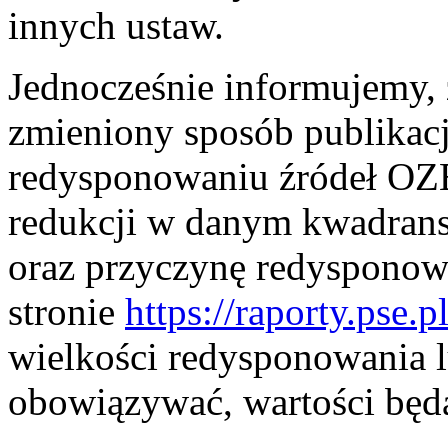
innych ustaw.
Jednocześnie informujemy, ż
zmieniony sposób publikac
redysponowaniu źródeł OZE
redukcji w danym kwadransi
oraz przyczynę redysponow
stronie
https://raporty.pse.pl
wielkości redysponowania l
obowiązywać, wartości będ