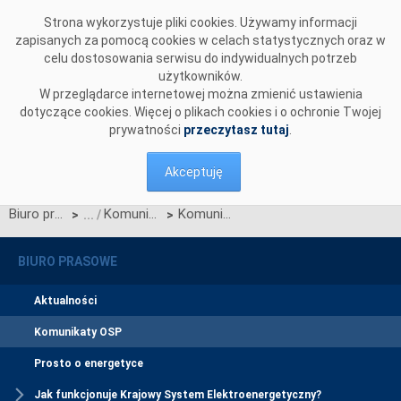
Przejdź do komentarzy
Strona wykorzystuje pliki cookies. Używamy informacji
zapisanych za pomocą cookies w celach statystycznych oraz w
celu dostosowania serwisu do indywidualnych potrzeb
użytkowników.
W przeglądarce internetowej można zmienić ustawienia
dotyczące cookies. Więcej o plikach cookies i o ochronie Twojej
prywatności
przeczytasz tutaj
.
Akceptuję
Biuro prasowe
Komunikaty OSP
Komunikat dotyczący prawa do rekompensaty za redysponowanie nierynkowe instalacji fotowoltaicznych w dniach 3, 4, 5, 6 i 7 kwietnia 2025 r.
>
>
BIURO PRASOWE
Aktualności
Komunikaty OSP
Prosto o energetyce
Jak funkcjonuje Krajowy System Elektroenergetyczny?