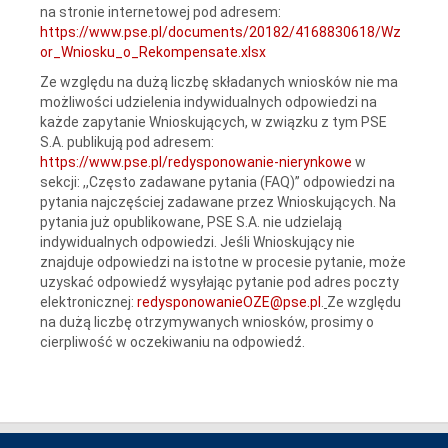
na stronie internetowej pod adresem:
https://www.pse.pl/documents/20182/4168830618/Wz
or_Wniosku_o_Rekompensate.xlsx
Ze względu na dużą liczbę składanych wniosków nie ma
możliwości udzielenia indywidualnych odpowiedzi na
każde zapytanie Wnioskujących, w związku z tym PSE
S.A. publikują pod adresem:
https://www.pse.pl/redysponowanie-nierynkowe
w
sekcji: ,,Często zadawane pytania (FAQ)” odpowiedzi na
pytania najczęściej zadawane przez Wnioskujących. Na
pytania już opublikowane, PSE S.A. nie udzielają
indywidualnych odpowiedzi. Jeśli Wnioskujący nie
znajduje odpowiedzi na istotne w procesie pytanie, może
uzyskać odpowiedź wysyłając pytanie pod adres poczty
elektronicznej:
redysponowanieOZE@pse.pl
.
Ze względu
na dużą liczbę otrzymywanych wniosków, prosimy o
cierpliwość w oczekiwaniu na odpowiedź.