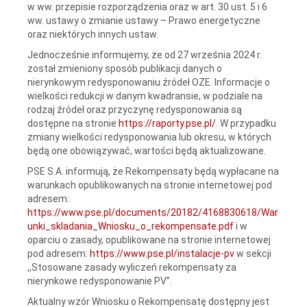
w ww. przepisie rozporządzenia oraz w art. 30 ust. 5 i 6
ww. ustawy o zmianie ustawy – Prawo energetyczne
oraz niektórych innych ustaw.
Jednocześnie informujemy, że od 27 września 2024 r.
został zmieniony sposób publikacji danych o
nierynkowym redysponowaniu źródeł OZE. Informacje o
wielkości redukcji w danym kwadransie, w podziale na
rodzaj źródeł oraz przyczynę redysponowania są
dostępne na stronie
https://raporty.pse.pl/
. W przypadku
zmiany wielkości redysponowania lub okresu, w których
będą one obowiązywać, wartości będą aktualizowane.
PSE S.A. informują, że Rekompensaty będą wypłacane na
warunkach opublikowanych na stronie internetowej pod
adresem:
https://www.pse.pl/documents/20182/4168830618/War
unki_skladania_Wniosku_o_rekompensate.pdf
i w
oparciu o zasady, opublikowane na stronie internetowej
pod adresem:
https://www.pse.pl/instalacje-pv
w sekcji
,,Stosowane zasady wyliczeń rekompensaty za
nierynkowe redysponowanie PV”.
Aktualny wzór Wniosku o Rekompensatę dostępny jest