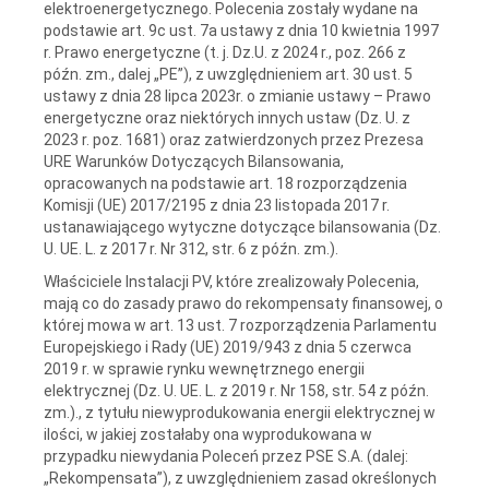
elektroenergetycznego. Polecenia zostały wydane na
podstawie art. 9c ust. 7a ustawy z dnia 10 kwietnia 1997
r. Prawo energetyczne (t. j. Dz.U. z 2024 r., poz. 266 z
późn. zm., dalej „PE”), z uwzględnieniem art. 30 ust. 5
ustawy z dnia 28 lipca 2023r. o zmianie ustawy – Prawo
energetyczne oraz niektórych innych ustaw (Dz. U. z
2023 r. poz. 1681) oraz zatwierdzonych przez Prezesa
URE Warunków Dotyczących Bilansowania,
opracowanych na podstawie art. 18 rozporządzenia
Komisji (UE) 2017/2195 z dnia 23 listopada 2017 r.
ustanawiającego wytyczne dotyczące bilansowania (Dz.
U. UE. L. z 2017 r. Nr 312, str. 6 z późn. zm.).
Właściciele Instalacji PV, które zrealizowały Polecenia,
mają co do zasady prawo do rekompensaty finansowej, o
której mowa w art. 13 ust. 7 rozporządzenia Parlamentu
Europejskiego i Rady (UE) 2019/943 z dnia 5 czerwca
2019 r. w sprawie rynku wewnętrznego energii
elektrycznej (Dz. U. UE. L. z 2019 r. Nr 158, str. 54 z późn.
zm.)., z tytułu niewyprodukowania energii elektrycznej w
ilości, w jakiej zostałaby ona wyprodukowana w
przypadku niewydania Poleceń przez PSE S.A. (dalej:
„Rekompensata”), z uwzględnieniem zasad określonych