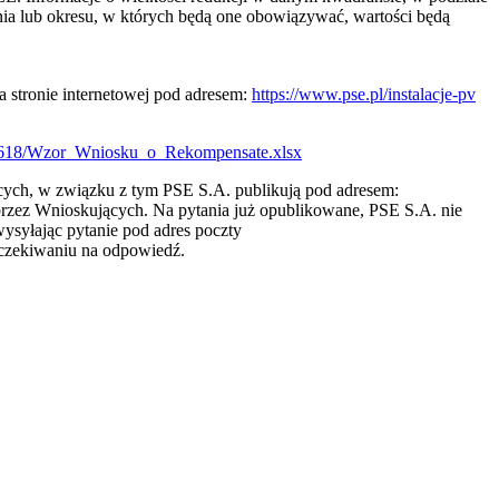
a lub okresu, w których będą one obowiązywać, wartości będą
a stronie internetowej pod adresem:
https://www.pse.pl/instalacje-pv
30618/Wzor_Wniosku_o_Rekompensate.xlsx
cych, w związku z tym PSE S.A. publikują pod adresem:
przez Wnioskujących. Na pytania już opublikowane, PSE S.A. nie
ysyłając pytanie pod adres poczty
czekiwaniu na odpowiedź.