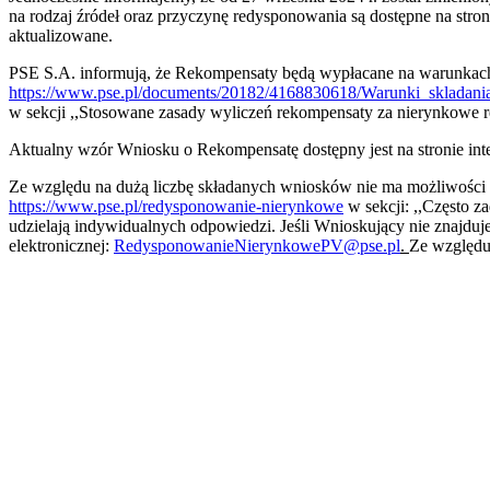
na rodzaj źródeł oraz przyczynę redysponowania są dostępne na stro
aktualizowane.
PSE S.A. informują, że Rekompensaty będą wypłacane na warunkach 
https://www.pse.pl/documents/20182/4168830618/Warunki_skladan
w sekcji ,,Stosowane zasady wyliczeń rekompensaty za nierynkowe
Aktualny wzór Wniosku o Rekompensatę dostępny jest na stronie in
Ze względu na dużą liczbę składanych wniosków nie ma możliwości 
https://www.pse.pl/redysponowanie-nierynkowe
w sekcji: ,,Często 
udzielają indywidualnych odpowiedzi. Jeśli Wnioskujący nie znajduj
elektronicznej:
RedysponowanieNierynkowePV@pse.pl
.
Ze względu