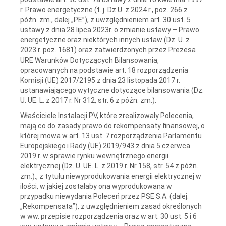
r. Prawo energetyczne (t. j. Dz.U. z 2024 r., poz. 266 z
późn. zm., dalej „PE”), z uwzględnieniem art. 30 ust. 5
ustawy z dnia 28 lipca 2023r. o zmianie ustawy – Prawo
energetyczne oraz niektórych innych ustaw (Dz. U. z
2023 r. poz. 1681) oraz zatwierdzonych przez Prezesa
URE Warunków Dotyczących Bilansowania,
opracowanych na podstawie art. 18 rozporządzenia
Komisji (UE) 2017/2195 z dnia 23 listopada 2017 r.
ustanawiającego wytyczne dotyczące bilansowania (Dz.
U. UE. L. z 2017 r. Nr 312, str. 6 z późn. zm.).
Właściciele Instalacji PV, które zrealizowały Polecenia,
mają co do zasady prawo do rekompensaty finansowej, o
której mowa w art. 13 ust. 7 rozporządzenia Parlamentu
Europejskiego i Rady (UE) 2019/943 z dnia 5 czerwca
2019 r. w sprawie rynku wewnętrznego energii
elektrycznej (Dz. U. UE. L. z 2019 r. Nr 158, str. 54 z późn.
zm.)., z tytułu niewyprodukowania energii elektrycznej w
ilości, w jakiej zostałaby ona wyprodukowana w
przypadku niewydania Poleceń przez PSE S.A. (dalej:
„Rekompensata”), z uwzględnieniem zasad określonych
w ww. przepisie rozporządzenia oraz w art. 30 ust. 5 i 6