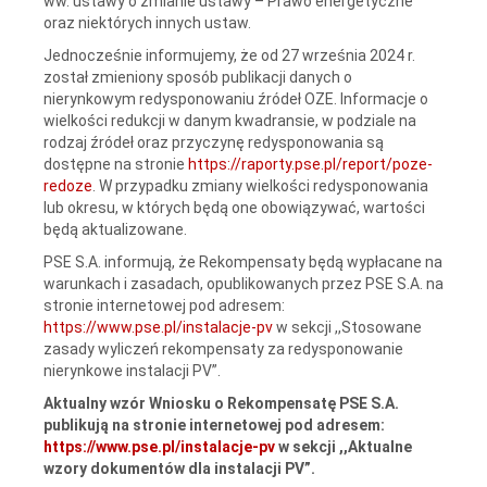
ww. ustawy o zmianie ustawy – Prawo energetyczne
oraz niektórych innych ustaw.
Jednocześnie informujemy, że od 27 września 2024 r.
został zmieniony sposób publikacji danych o
nierynkowym redysponowaniu źródeł OZE. Informacje o
wielkości redukcji w danym kwadransie, w podziale na
rodzaj źródeł oraz przyczynę redysponowania są
dostępne na stronie
https://raporty.pse.pl/report/poze-
redoze
. W przypadku zmiany wielkości redysponowania
lub okresu, w których będą one obowiązywać, wartości
będą aktualizowane.
PSE S.A. informują, że Rekompensaty będą wypłacane na
warunkach i zasadach, opublikowanych przez PSE S.A. na
stronie internetowej pod adresem:
https://www.pse.pl/instalacje-pv
w sekcji ,,Stosowane
zasady wyliczeń rekompensaty za redysponowanie
nierynkowe instalacji PV”.
Aktualny wzór Wniosku o Rekompensatę PSE S.A.
publikują na stronie internetowej pod adresem:
https://www.pse.pl/instalacje-pv
w sekcji ,,Aktualne
wzory dokumentów dla instalacji PV”.