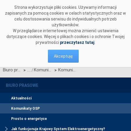
Przejdź do komentarzy
Strona wykorzystuje pliki cookies. Używamy informacji
zapisanych za pomocą cookies w celach statystycznych oraz w
celu dostosowania serwisu do indywidualnych potrzeb
użytkowników.
W przeglądarce internetowej można zmienić ustawienia
dotyczące cookies. Więcej o plikach cookies i o ochronie Twojej
prywatności
przeczytasz tutaj
.
Akceptuję
Biuro prasowe
Komunikaty OSP
Komunikat dotyczący prawa do rekompensaty za redysponowanie nierynkowe instalacji fotowoltaicznych w dniu 05 i 06 lipca 2025 r.
>
>
BIURO PRASOWE
Aktualności
Komunikaty OSP
Prosto o energetyce
Jak funkcjonuje Krajowy System Elektroenergetyczny?