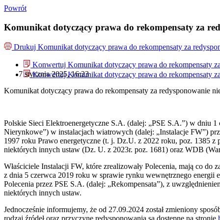
Powrót
Komunikat dotyczący prawa do rekompensaty za redy
Drukuj
Komunikat dotyczący prawa do rekompensaty za redyspono
Konwertuj Komunikat dotyczący prawa do rekompensaty za 
7 stycznia 2025, 16:23
Konwertuj Komunikat dotyczący prawa do rekompensaty za 
Komunikat dotyczący prawa do rekompensaty za redysponowanie nier
Polskie Sieci Elektroenergetyczne S.A. (dalej: „PSE S.A.”) w dniu 1
Nierynkowe”) w instalacjach wiatrowych (dalej: „Instalacje FW”) prz
1997 roku Prawo energetyczne (t. j. Dz.U. z 2022 roku, poz. 1385 z 
niektórych innych ustaw (Dz. U. z 2023r. poz. 1681) oraz WDB (Wa
Właściciele Instalacji FW, które zrealizowały Polecenia, mają co d
z dnia 5 czerwca 2019 roku w sprawie rynku wewnętrznego energii e
Polecenia przez PSE S.A. (dalej: „Rekompensata”), z uwzględnieniem
niektórych innych ustaw.
Jednocześnie informujemy, że od 27.09.2024 został zmieniony spos
rodzaj źródeł oraz przyczynę redysponowania są dostępne na stronie