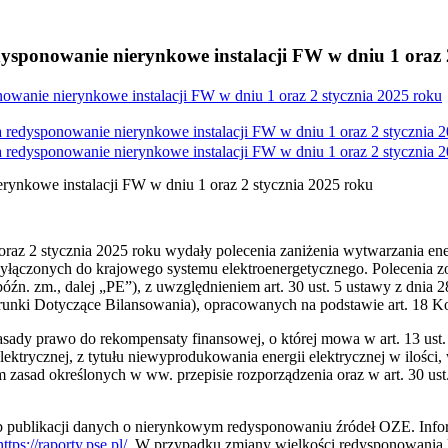
sponowanie nierynkowe instalacji FW w dniu 1 oraz 2
wanie nierynkowe instalacji FW w dniu 1 oraz 2 stycznia 2025 roku
redysponowanie nierynkowe instalacji FW w dniu 1 oraz 2 stycznia 2
redysponowanie nierynkowe instalacji FW w dniu 1 oraz 2 stycznia 2
ynkowe instalacji FW w dniu 1 oraz 2 stycznia 2025 roku
 oraz 2 stycznia 2025 roku wydały polecenia zaniżenia wytwarzania ene
yłączonych do krajowego systemu elektroenergetycznego. Polecenia zos
późn. zm., dalej „PE”), z uwzględnieniem art. 30 ust. 5 ustawy z dnia
runki Dotyczące Bilansowania), opracowanych na podstawie art. 18 
o zasady prawo do rekompensaty finansowej, o której mowa w art. 13 u
lektrycznej, z tytułu niewyprodukowania energii elektrycznej w ilośc
 zasad określonych w ww. przepisie rozporządzenia oraz w art. 30 ust
ób publikacji danych o nierynkowym redysponowaniu źródeł OZE. Infor
https://raporty.pse.pl/
. W przypadku zmiany wielkości redysponowania 