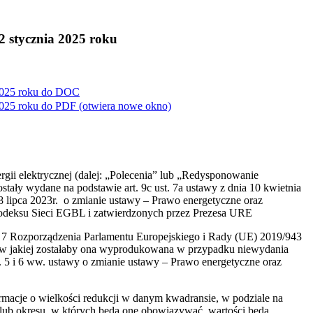
 stycznia 2025 roku
025 roku do
DOC
025 roku do
PDF
(otwiera nowe okno)
rgii elektrycznej (dalej: „Polecenia” lub „Redysponowanie
tały wydane na podstawie art. 9c ust. 7a ustawy z dnia 10 kwietnia
 28 lipca 2023r. o zmianie ustawy – Prawo energetyczne oraz
Kodeksu Sieci EGBL i zatwierdzonych przez Prezesa URE
st. 7 Rozporządzenia Parlamentu Europejskiego i Rady (UE) 2019/943
i, w jakiej zostałaby ona wyprodukowana w przypadku niewydania
. 5 i 6 ww. ustawy o zmianie ustawy – Prawo energetyczne oraz
macje o wielkości redukcji w danym kwadransie, w podziale na
lub okresu, w których będą one obowiązywać, wartości będą