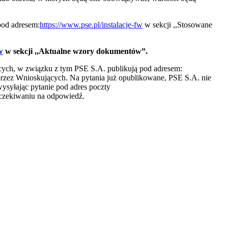
pod adresem:
https://www.pse.pl/instalacje-fw
w sekcji ,,Stosowane
w
w sekcji ,,Aktualne wzory dokumentów”.
cych, w związku z tym PSE S.A. publikują pod adresem:
przez Wnioskujących. Na pytania już opublikowane, PSE S.A. nie
ysyłając pytanie pod adres poczty
czekiwaniu na odpowiedź.