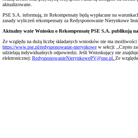
aktualizowane.
PSE S.A. informują, że Rekompensaty będą wypłacane na warunkach 
zasady wyliczeń rekompensaty za Redysponowanie Nierynkowe Inst
Aktualny wzór Wniosku o Rekompensatę PSE S.A. publikują na 
Ze względu na dużą liczbę składanych wniosków nie ma możliwości 
https://www.pse.pl/redysponowanie-nierynkowe
w sekcji: ,,Często 
udzielają indywidualnych odpowiedzi. Jeśli Wnioskujący nie znajduj
elektronicznej:
RedysponowanieNierynkowePV@pse.pl
.
Ze względu