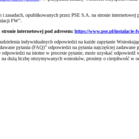
i zasadach, opublikowanych przez PSE S.A. na stronie internetowej 
alacji FW”.
stronie internetowej pod adresem:
https://www.pse.pl/instalacje-f
udzielenia indywidualnych odpowiedzi na każde zapytanie Wnioskują
zadawane pytania (FAQ)” odpowiedzi na pytania najczęściej zadawane 
e odpowiedzi na istotne w procesie pytanie, może uzyskać odpowiedź w
 na dużą liczbę otrzymywanych wniosków, prosimy o cierpliwość w o