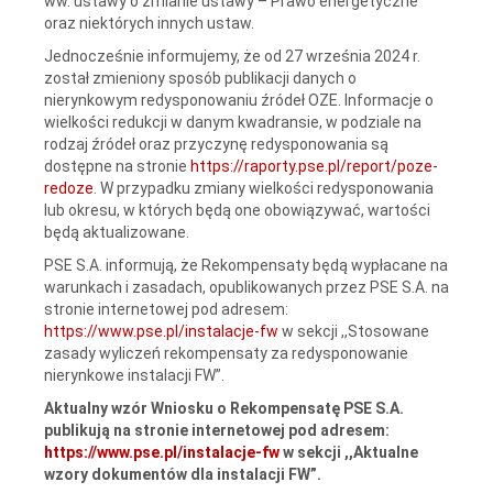
ww. ustawy o zmianie ustawy – Prawo energetyczne
oraz niektórych innych ustaw.
Jednocześnie informujemy, że od 27 września 2024 r.
został zmieniony sposób publikacji danych o
nierynkowym redysponowaniu źródeł OZE. Informacje o
wielkości redukcji w danym kwadransie, w podziale na
rodzaj źródeł oraz przyczynę redysponowania są
dostępne na stronie
https://raporty.pse.pl/report/poze-
redoze
. W przypadku zmiany wielkości redysponowania
lub okresu, w których będą one obowiązywać, wartości
będą aktualizowane.
PSE S.A. informują, że Rekompensaty będą wypłacane na
warunkach i zasadach, opublikowanych przez PSE S.A. na
stronie internetowej pod adresem:
https://www.pse.pl/instalacje-fw
w sekcji ,,Stosowane
zasady wyliczeń rekompensaty za redysponowanie
nierynkowe instalacji FW”.
Aktualny wzór Wniosku o Rekompensatę PSE S.A.
publikują na stronie internetowej pod adresem:
https://www.pse.pl/instalacje-fw
w sekcji ,,Aktualne
wzory dokumentów dla instalacji FW”.