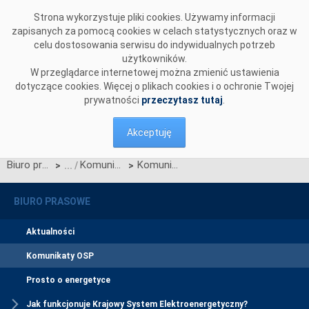
Przejdź do komentarzy
Strona wykorzystuje pliki cookies. Używamy informacji
zapisanych za pomocą cookies w celach statystycznych oraz w
celu dostosowania serwisu do indywidualnych potrzeb
użytkowników.
W przeglądarce internetowej można zmienić ustawienia
dotyczące cookies. Więcej o plikach cookies i o ochronie Twojej
prywatności
przeczytasz tutaj
.
Akceptuję
Biuro prasowe
Komunikaty OSP
Komunikat dotyczący prawa do rekompensaty za redysponowanie nierynkowe instalacji wiatrowych w dniach 11, 12, 13 i 14 marca 2026
>
>
BIURO PRASOWE
Aktualności
Komunikaty OSP
Prosto o energetyce
Jak funkcjonuje Krajowy System Elektroenergetyczny?