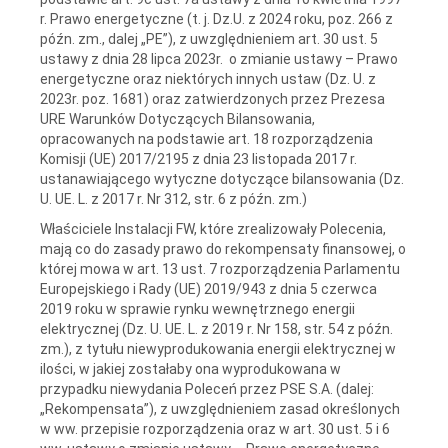
r. Prawo energetyczne (t. j. Dz.U. z 2024 roku, poz. 266 z
późn. zm., dalej „PE”), z uwzględnieniem art. 30 ust. 5
ustawy z dnia 28 lipca 2023r. o zmianie ustawy – Prawo
energetyczne oraz niektórych innych ustaw (Dz. U. z
2023r. poz. 1681) oraz zatwierdzonych przez Prezesa
URE Warunków Dotyczących Bilansowania,
opracowanych na podstawie art. 18 rozporządzenia
Komisji (UE) 2017/2195 z dnia 23 listopada 2017 r.
ustanawiającego wytyczne dotyczące bilansowania (Dz.
U. UE. L. z 2017 r. Nr 312, str. 6 z późn. zm.)
Właściciele Instalacji FW, które zrealizowały Polecenia,
mają co do zasady prawo do rekompensaty finansowej, o
której mowa w art. 13 ust. 7 rozporządzenia Parlamentu
Europejskiego i Rady (UE) 2019/943 z dnia 5 czerwca
2019 roku w sprawie rynku wewnętrznego energii
elektrycznej (Dz. U. UE. L. z 2019 r. Nr 158, str. 54 z późn.
zm.), z tytułu niewyprodukowania energii elektrycznej w
ilości, w jakiej zostałaby ona wyprodukowana w
przypadku niewydania Poleceń przez PSE S.A. (dalej:
„Rekompensata”), z uwzględnieniem zasad określonych
w ww. przepisie rozporządzenia oraz w art. 30 ust. 5 i 6