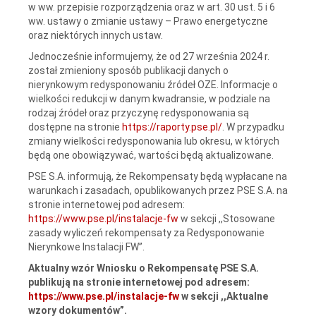
w ww. przepisie rozporządzenia oraz w art. 30 ust. 5 i 6
ww. ustawy o zmianie ustawy – Prawo energetyczne
oraz niektórych innych ustaw.
Jednocześnie informujemy, że od 27 września 2024 r.
został zmieniony sposób publikacji danych o
nierynkowym redysponowaniu źródeł OZE. Informacje o
wielkości redukcji w danym kwadransie, w podziale na
rodzaj źródeł oraz przyczynę redysponowania są
dostępne na stronie
https://raporty.pse.pl/
. W przypadku
zmiany wielkości redysponowania lub okresu, w których
będą one obowiązywać, wartości będą aktualizowane.
PSE S.A. informują, że Rekompensaty będą wypłacane na
warunkach i zasadach, opublikowanych przez PSE S.A. na
stronie internetowej pod adresem:
https://www.pse.pl/instalacje-fw
w sekcji ,,Stosowane
zasady wyliczeń rekompensaty za Redysponowanie
Nierynkowe Instalacji FW”.
Aktualny wzór Wniosku o Rekompensatę PSE S.A.
publikują na stronie internetowej pod adresem:
https://www.pse.pl/instalacje-fw
w sekcji ,,Aktualne
wzory dokumentów”.