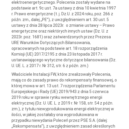
elektroenergetycznego. Polecenia zostały wydane na
podstawie art. 9c ust. 7a ustawy z dnia 10 kwietnia 1997
r. Prawo energetyczne (t. j. Dz.U. z 2024 roku, poz. 266 z
późn. zm., dalej „PE”), z uwzględnieniem art. 30 ust. 5
ustawy z dnia 28 lipca 2023r. o zmianie ustawy – Prawo
energetyczne oraz niektórych innych ustaw (Dz. U. z
2023r. poz. 1681) oraz zatwierdzonych przez Prezesa
URE Warunków Dotyczących Bilansowania,
opracowanych na podstawie art. 18 rozporządzenia
Komisji (UE) 2017/2195 z dnia 23 listopada 2017 r.
ustanawiającego wytyczne dotyczące bilansowania (Dz.
U. UE. L. z 2017 r. Nr 312, str. 6 z późn. zm.)
Właściciele Instalacji FW, które zrealizowały Polecenia,
mają co do zasady prawo do rekompensaty finansowej, o
której mowa w art. 13 ust. 7 rozporządzenia Parlamentu
Europejskiego i Rady (UE) 2019/943 z dnia 5 czerwca
2019 roku w sprawie rynku wewnętrznego energii
elektrycznej (Dz. U. UE. L. z 2019 r. Nr 158, str. 54 z późn.
zm.), z tytułu niewyprodukowania energii elektrycznej w
ilości, w jakiej zostałaby ona wyprodukowana w
przypadku niewydania Poleceń przez PSE S.A. (dalej:
„Rekompensata”), z uwzględnieniem zasad określonych