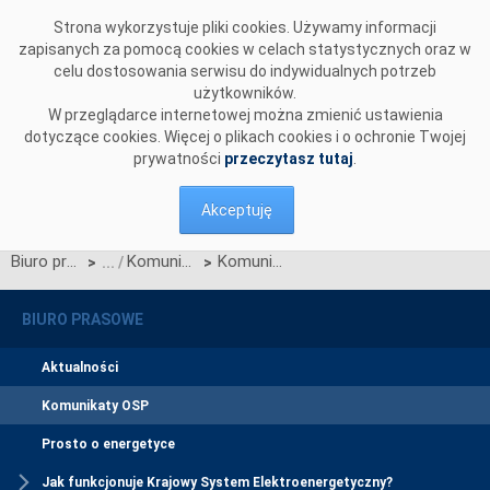
Przejdź do komentarzy
Strona wykorzystuje pliki cookies. Używamy informacji
zapisanych za pomocą cookies w celach statystycznych oraz w
celu dostosowania serwisu do indywidualnych potrzeb
użytkowników.
W przeglądarce internetowej można zmienić ustawienia
dotyczące cookies. Więcej o plikach cookies i o ochronie Twojej
prywatności
przeczytasz tutaj
.
Akceptuję
Biuro prasowe
Komunikaty OSP
Komunikat dotyczący prawa do rekompensaty za redysponowanie nierynkowe instalacji wiatrowych w dniach 17, 18, 19, 20, 21 i 23 czerwca 2025 r.
>
>
BIURO PRASOWE
Aktualności
Komunikaty OSP
Prosto o energetyce
Jak funkcjonuje Krajowy System Elektroenergetyczny?