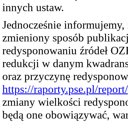
innych ustaw.
Jednocześnie informujemy, ż
zmieniony sposób publikac
redysponowaniu źródeł OZE
redukcji w danym kwadransi
oraz przyczynę redysponowa
https://raporty.pse.pl/repor
zmiany wielkości redyspon
będą one obowiązywać, war