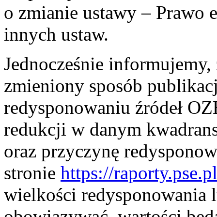
o zmianie ustawy – Prawo e
innych ustaw.
Jednocześnie informujemy, ż
zmieniony sposób publikac
redysponowaniu źródeł OZE
redukcji w danym kwadransi
oraz przyczynę redysponow
stronie
https://raporty.pse.pl
wielkości redysponowania l
obowiązywać, wartości będ