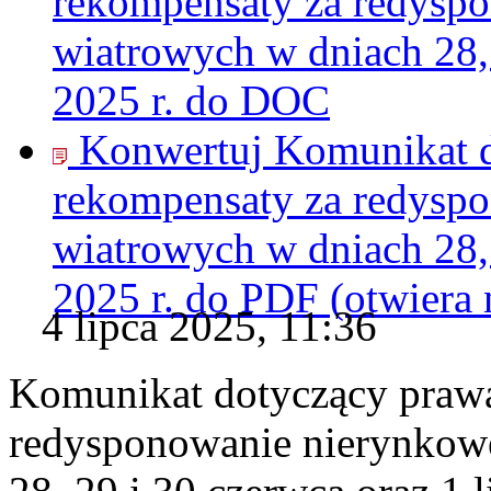
rekompensaty za redyspo
wiatrowych w dniach 28, 
2025 r. do
DOC
Konwertuj Komunikat d
rekompensaty za redyspo
wiatrowych w dniach 28, 
2025 r. do
PDF
(otwiera
4 lipca 2025, 11:36
Komunikat dotyczący praw
redysponowanie nierynkowe