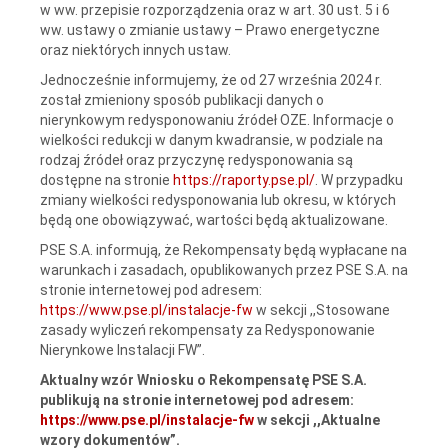
w ww. przepisie rozporządzenia oraz w art. 30 ust. 5 i 6
ww. ustawy o zmianie ustawy – Prawo energetyczne
oraz niektórych innych ustaw.
Jednocześnie informujemy, że od 27 września 2024 r.
został zmieniony sposób publikacji danych o
nierynkowym redysponowaniu źródeł OZE. Informacje o
wielkości redukcji w danym kwadransie, w podziale na
rodzaj źródeł oraz przyczynę redysponowania są
dostępne na stronie
https://raporty.pse.pl/
. W przypadku
zmiany wielkości redysponowania lub okresu, w których
będą one obowiązywać, wartości będą aktualizowane.
PSE S.A. informują, że Rekompensaty będą wypłacane na
warunkach i zasadach, opublikowanych przez PSE S.A. na
stronie internetowej pod adresem:
https://www.pse.pl/instalacje-fw
w sekcji ,,Stosowane
zasady wyliczeń rekompensaty za Redysponowanie
Nierynkowe Instalacji FW”.
Aktualny wzór Wniosku o Rekompensatę PSE S.A.
publikują na stronie internetowej pod adresem:
https://www.pse.pl/instalacje-fw
w sekcji ,,Aktualne
wzory dokumentów”.