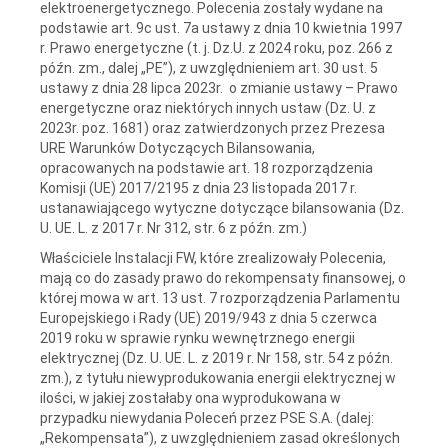
elektroenergetycznego. Polecenia zostały wydane na
podstawie art. 9c ust. 7a ustawy z dnia 10 kwietnia 1997
r. Prawo energetyczne (t. j. Dz.U. z 2024 roku, poz. 266 z
późn. zm., dalej „PE”), z uwzględnieniem art. 30 ust. 5
ustawy z dnia 28 lipca 2023r. o zmianie ustawy – Prawo
energetyczne oraz niektórych innych ustaw (Dz. U. z
2023r. poz. 1681) oraz zatwierdzonych przez Prezesa
URE Warunków Dotyczących Bilansowania,
opracowanych na podstawie art. 18 rozporządzenia
Komisji (UE) 2017/2195 z dnia 23 listopada 2017 r.
ustanawiającego wytyczne dotyczące bilansowania (Dz.
U. UE. L. z 2017 r. Nr 312, str. 6 z późn. zm.)
Właściciele Instalacji FW, które zrealizowały Polecenia,
mają co do zasady prawo do rekompensaty finansowej, o
której mowa w art. 13 ust. 7 rozporządzenia Parlamentu
Europejskiego i Rady (UE) 2019/943 z dnia 5 czerwca
2019 roku w sprawie rynku wewnętrznego energii
elektrycznej (Dz. U. UE. L. z 2019 r. Nr 158, str. 54 z późn.
zm.), z tytułu niewyprodukowania energii elektrycznej w
ilości, w jakiej zostałaby ona wyprodukowana w
przypadku niewydania Poleceń przez PSE S.A. (dalej:
„Rekompensata”), z uwzględnieniem zasad określonych