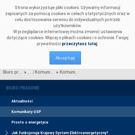
Przejdź do komentarzy
Strona wykorzystuje pliki cookies. Używamy informacji
zapisanych za pomocą cookies w celach statystycznych oraz w
celu dostosowania serwisu do indywidualnych potrzeb
użytkowników.
W przeglądarce internetowej można zmienić ustawienia
dotyczące cookies. Więcej o plikach cookies i o ochronie Twojej
prywatności
przeczytasz tutaj
.
Akceptuję
Biuro prasowe
Komunikaty OSP
Komunikat dotyczący prawa do rekompensaty za redysponowanie nierynkowe instalacji wiatrowych w dniach 28, 29 i 30 czerwca oraz 1 lipca 2025 r.
>
>
BIURO PRASOWE
Aktualności
Komunikaty OSP
Prosto o energetyce
Jak funkcjonuje Krajowy System Elektroenergetyczny?