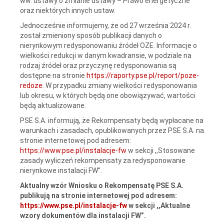
ww. ustawy o zmianie ustawy – Prawo energetyczne
oraz niektórych innych ustaw.
Jednocześnie informujemy, że od 27 września 2024 r.
został zmieniony sposób publikacji danych o
nierynkowym redysponowaniu źródeł OZE. Informacje o
wielkości redukcji w danym kwadransie, w podziale na
rodzaj źródeł oraz przyczynę redysponowania są
dostępne na stronie
https://raporty.pse.pl/report/poze-
redoze
. W przypadku zmiany wielkości redysponowania
lub okresu, w których będą one obowiązywać, wartości
będą aktualizowane.
PSE S.A. informują, że Rekompensaty będą wypłacane na
warunkach i zasadach, opublikowanych przez PSE S.A. na
stronie internetowej pod adresem:
https://www.pse.pl/instalacje-fw
w sekcji ,,Stosowane
zasady wyliczeń rekompensaty za redysponowanie
nierynkowe instalacji FW”.
Aktualny wzór Wniosku o Rekompensatę PSE S.A.
publikują na stronie internetowej pod adresem:
https://www.pse.pl/instalacje-fw
w sekcji ,,Aktualne
wzory dokumentów dla instalacji FW”.