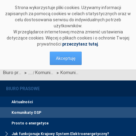
Przejdź do komentarzy
Strona wykorzystuje pliki cookies. Używamy informacji
zapisanych za pomocą cookies w celach statystycznych oraz w
celu dostosowania serwisu do indywidualnych potrzeb
użytkowników.
W przeglądarce internetowej można zmienić ustawienia
dotyczące cookies. Więcej o plikach cookies i o ochronie Twojej
prywatności
przeczytasz tutaj
.
Akceptuję
Biuro prasowe
Komunikaty OSP
Komunikat dotyczący prawa do rekompensaty za redysponowanie nierynkowe instalacji wiatrowych w dniu 15 września 2025
>
>
BIURO PRASOWE
Aktualności
Komunikaty OSP
Prosto o energetyce
Jak funkcjonuje Krajowy System Elektroenergetyczny?