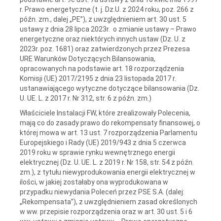
r. Prawo energetyczne (t. j. Dz.U. z 2024 roku, poz. 266 z
późn. zm., dalej „PE”), z uwzględnieniem art. 30 ust. 5
ustawy z dnia 28 lipca 2023r. o zmianie ustawy – Prawo
energetyczne oraz niektórych innych ustaw (Dz. U. z
2023r. poz. 1681) oraz zatwierdzonych przez Prezesa
URE Warunków Dotyczących Bilansowania,
opracowanych na podstawie art. 18 rozporządzenia
Komisji (UE) 2017/2195 z dnia 23 listopada 2017 r.
ustanawiającego wytyczne dotyczące bilansowania (Dz.
U. UE. L. z 2017 r. Nr 312, str. 6 z późn. zm.)
Właściciele Instalacji FW, które zrealizowały Polecenia,
mają co do zasady prawo do rekompensaty finansowej, o
której mowa w art. 13 ust. 7 rozporządzenia Parlamentu
Europejskiego i Rady (UE) 2019/943 z dnia 5 czerwca
2019 roku w sprawie rynku wewnętrznego energii
elektrycznej (Dz. U. UE. L. z 2019 r. Nr 158, str. 54 z późn.
zm.), z tytułu niewyprodukowania energii elektrycznej w
ilości, w jakiej zostałaby ona wyprodukowana w
przypadku niewydania Poleceń przez PSE S.A. (dalej:
„Rekompensata”), z uwzględnieniem zasad określonych
w ww. przepisie rozporządzenia oraz w art. 30 ust. 5 i 6