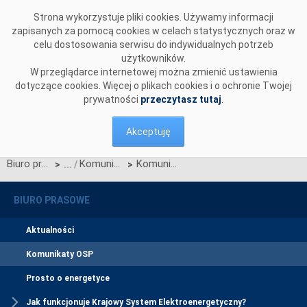
Przejdź do komentarzy
Strona wykorzystuje pliki cookies. Używamy informacji
zapisanych za pomocą cookies w celach statystycznych oraz w
celu dostosowania serwisu do indywidualnych potrzeb
użytkowników.
W przeglądarce internetowej można zmienić ustawienia
dotyczące cookies. Więcej o plikach cookies i o ochronie Twojej
prywatności
przeczytasz tutaj
.
Akceptuję
Biuro prasowe
Komunikaty OSP
Komunikat dotyczący prawa do rekompensaty za redysponowanie nierynkowe instalacji wiatrowych w dniu 22 lipca 2025 r.
>
>
BIURO PRASOWE
Aktualności
Komunikaty OSP
Prosto o energetyce
Jak funkcjonuje Krajowy System Elektroenergetyczny?