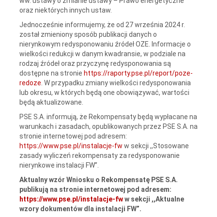
ww. ustawy o zmianie ustawy – Prawo energetyczne
oraz niektórych innych ustaw.
Jednocześnie informujemy, że od 27 września 2024 r.
został zmieniony sposób publikacji danych o
nierynkowym redysponowaniu źródeł OZE. Informacje o
wielkości redukcji w danym kwadransie, w podziale na
rodzaj źródeł oraz przyczynę redysponowania są
dostępne na stronie
https://raporty.pse.pl/report/poze-
redoze
. W przypadku zmiany wielkości redysponowania
lub okresu, w których będą one obowiązywać, wartości
będą aktualizowane.
PSE S.A. informują, że Rekompensaty będą wypłacane na
warunkach i zasadach, opublikowanych przez PSE S.A. na
stronie internetowej pod adresem:
https://www.pse.pl/instalacje-fw
w sekcji ,,Stosowane
zasady wyliczeń rekompensaty za redysponowanie
nierynkowe instalacji FW”.
Aktualny wzór Wniosku o Rekompensatę PSE S.A.
publikują na stronie internetowej pod adresem:
https://www.pse.pl/instalacje-fw
w sekcji ,,Aktualne
wzory dokumentów dla instalacji FW”.