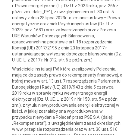
r. Prawo energetyczne (t. j. Dz.U. z 2024 roku, poz. 266 z
późn. zm., dalej „PE”), z uwzględnieniem art. 30 ust. 5
ustawy z dnia 28 lipca 2023r. o zmianie ustawy – Prawo
energetyczne oraz niektórych innych ustaw (Dz. U. z
2023r. poz. 1681) oraz zatwierdzonych przez Prezesa
URE Warunków Dotyczących Bilansowania,
opracowanych na podstawie art. 18 rozporządzenia
Komisji (UE) 2017/2195 z dnia 23 listopada 2017 r.
ustanawiającego wytyczne dotyczące bilansowania (Dz.
U. UE. L. z 2017 r. Nr 312, str. 6 z późn. zm.)
Właściciele Instalacji FW, które zrealizowały Polecenia,
mają co do zasady prawo do rekompensaty finansowej, o
której mowa w art. 13 ust. 7 rozporządzenia Parlamentu
Europejskiego i Rady (UE) 2019/943 z dnia 5 czerwca
2019 roku w sprawie rynku wewnętrznego energii
elektrycznej (Dz. U. UE. L. z 2019 r. Nr 158, str. 54 z późn.
zm.), z tytułu niewyprodukowania energii elektrycznej w
ilości, w jakiej zostałaby ona wyprodukowana w
przypadku niewydania Poleceń przez PSE S.A. (dalej:
„Rekompensata”), z uwzględnieniem zasad określonych
w ww. przepisie rozporządzenia oraz w art. 30 ust. 5 i 6