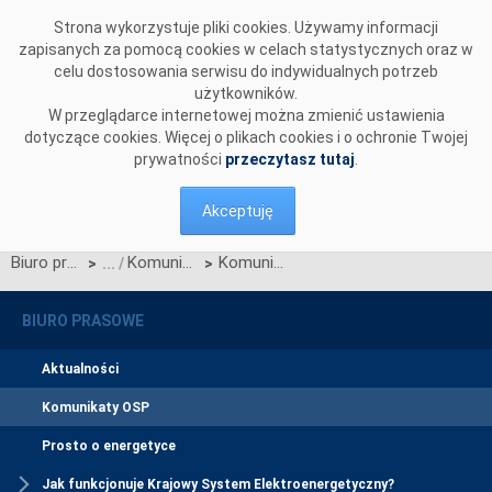
Przejdź do komentarzy
Strona wykorzystuje pliki cookies. Używamy informacji
zapisanych za pomocą cookies w celach statystycznych oraz w
celu dostosowania serwisu do indywidualnych potrzeb
użytkowników.
W przeglądarce internetowej można zmienić ustawienia
dotyczące cookies. Więcej o plikach cookies i o ochronie Twojej
prywatności
przeczytasz tutaj
.
Akceptuję
Biuro prasowe
Komunikaty OSP
Komunikat dotyczący prawa do rekompensaty za redysponowanie nierynkowe instalacji wiatrowych w dniu 24 czerwca 2025 r.
>
>
BIURO PRASOWE
Aktualności
Komunikaty OSP
Prosto o energetyce
Jak funkcjonuje Krajowy System Elektroenergetyczny?