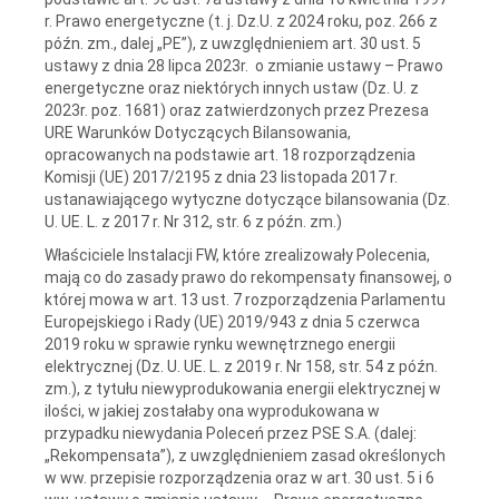
r. Prawo energetyczne (t. j. Dz.U. z 2024 roku, poz. 266 z
późn. zm., dalej „PE”), z uwzględnieniem art. 30 ust. 5
ustawy z dnia 28 lipca 2023r. o zmianie ustawy – Prawo
energetyczne oraz niektórych innych ustaw (Dz. U. z
2023r. poz. 1681) oraz zatwierdzonych przez Prezesa
URE Warunków Dotyczących Bilansowania,
opracowanych na podstawie art. 18 rozporządzenia
Komisji (UE) 2017/2195 z dnia 23 listopada 2017 r.
ustanawiającego wytyczne dotyczące bilansowania (Dz.
U. UE. L. z 2017 r. Nr 312, str. 6 z późn. zm.)
Właściciele Instalacji FW, które zrealizowały Polecenia,
mają co do zasady prawo do rekompensaty finansowej, o
której mowa w art. 13 ust. 7 rozporządzenia Parlamentu
Europejskiego i Rady (UE) 2019/943 z dnia 5 czerwca
2019 roku w sprawie rynku wewnętrznego energii
elektrycznej (Dz. U. UE. L. z 2019 r. Nr 158, str. 54 z późn.
zm.), z tytułu niewyprodukowania energii elektrycznej w
ilości, w jakiej zostałaby ona wyprodukowana w
przypadku niewydania Poleceń przez PSE S.A. (dalej:
„Rekompensata”), z uwzględnieniem zasad określonych
w ww. przepisie rozporządzenia oraz w art. 30 ust. 5 i 6