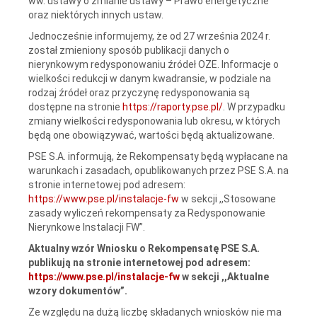
ww. ustawy o zmianie ustawy – Prawo energetyczne
oraz niektórych innych ustaw.
Jednocześnie informujemy, że od 27 września 2024 r.
został zmieniony sposób publikacji danych o
nierynkowym redysponowaniu źródeł OZE. Informacje o
wielkości redukcji w danym kwadransie, w podziale na
rodzaj źródeł oraz przyczynę redysponowania są
dostępne na stronie
https://raporty.pse.pl/
. W przypadku
zmiany wielkości redysponowania lub okresu, w których
będą one obowiązywać, wartości będą aktualizowane.
PSE S.A. informują, że Rekompensaty będą wypłacane na
warunkach i zasadach, opublikowanych przez PSE S.A. na
stronie internetowej pod adresem:
https://www.pse.pl/instalacje-fw
w sekcji ,,Stosowane
zasady wyliczeń rekompensaty za Redysponowanie
Nierynkowe Instalacji FW”.
Aktualny wzór Wniosku o Rekompensatę PSE S.A.
publikują na stronie internetowej pod adresem:
https://www.pse.pl/instalacje-fw
w sekcji ,,Aktualne
wzory dokumentów”.
Ze względu na dużą liczbę składanych wniosków nie ma