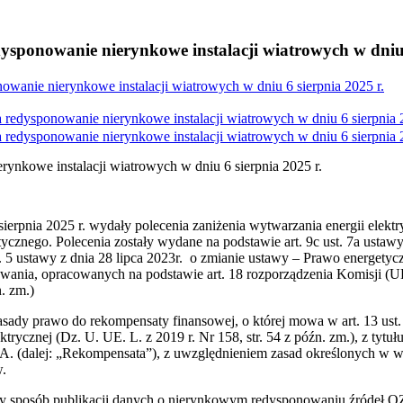
ponowanie nierynkowe instalacji wiatrowych w dniu 6
wanie nierynkowe instalacji wiatrowych w dniu 6 sierpnia 2025 r.
edysponowanie nierynkowe instalacji wiatrowych w dniu 6 sierpnia 2
edysponowanie nierynkowe instalacji wiatrowych w dniu 6 sierpnia 2
nkowe instalacji wiatrowych w dniu 6 sierpnia 2025 r.
ierpnia 2025 r. wydały polecenia zaniżenia wytwarzania energii elektry
cznego. Polecenia zostały wydane na podstawie art. 9c ust. 7a ustawy 
t. 5 ustawy z dnia 28 lipca 2023r. o zmianie ustawy – Prawo energetyc
ia, opracowanych na podstawie art. 18 rozporządzenia Komisji (UE)
. zm.)
 zasady prawo do rekompensaty finansowej, o której mowa w art. 13 us
ycznej (Dz. U. UE. L. z 2019 r. Nr 158, str. 54 z późn. zm.), z tytułu
(dalej: „Rekompensata”), z uwzględnieniem zasad określonych w ww. p
w.
ony sposób publikacji danych o nierynkowym redysponowaniu źródeł O