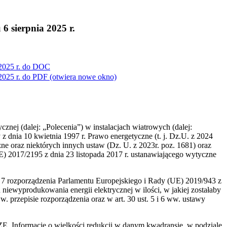
 sierpnia 2025 r.
025 r. do
DOC
025 r. do
PDF
(otwiera nowe okno)
cznej (dalej: „Polecenia”) w instalacjach wiatrowych (dalej:
z dnia 10 kwietnia 1997 r. Prawo energetyczne (t. j. Dz.U. z 2024
zne oraz niektórych innych ustaw (Dz. U. z 2023r. poz. 1681) oraz
 2017/2195 z dnia 23 listopada 2017 r. ustanawiającego wytyczne
t. 7 rozporządzenia Parlamentu Europejskiego i Rady (UE) 2019/943 z
 niewyprodukowania energii elektrycznej w ilości, w jakiej zostałaby
rzepisie rozporządzenia oraz w art. 30 ust. 5 i 6 ww. ustawy
ZE. Informacje o wielkości redukcji w danym kwadransie, w podziale