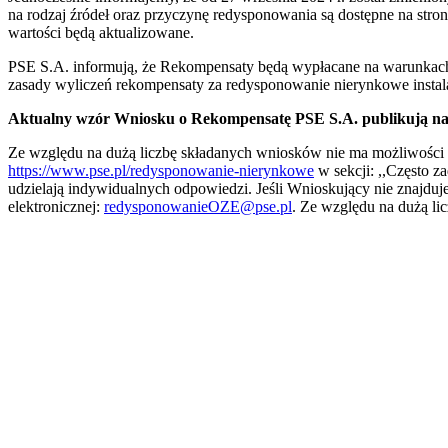
na rodzaj źródeł oraz przyczynę redysponowania są dostępne na stro
wartości będą aktualizowane.
PSE S.A. informują, że Rekompensaty będą wypłacane na warunkach 
zasady wyliczeń rekompensaty za redysponowanie nierynkowe instal
Aktualny wzór Wniosku o Rekompensatę PSE S.A. publikują na 
Ze względu na dużą liczbę składanych wniosków nie ma możliwości 
https://www.pse.pl/redysponowanie-nierynkowe
w sekcji: ,,Często 
udzielają indywidualnych odpowiedzi. Jeśli Wnioskujący nie znajduj
elektronicznej:
redysponowanieOZE@pse.pl
. Ze względu na dużą l