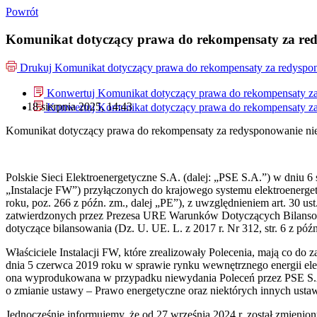
Powrót
Komunikat dotyczący prawa do rekompensaty za redys
Drukuj
Komunikat dotyczący prawa do rekompensaty za redyspono
Konwertuj Komunikat dotyczący prawa do rekompensaty za r
18 sierpnia 2025, 14:43
Konwertuj Komunikat dotyczący prawa do rekompensaty za r
Komunikat dotyczący prawa do rekompensaty za redysponowanie niery
Polskie Sieci Elektroenergetyczne S.A. (dalej: „PSE S.A.”) w dniu 6 s
„Instalacje FW”) przyłączonych do krajowego systemu elektroenergety
roku, poz. 266 z późn. zm., dalej „PE”), z uwzględnieniem art. 30 us
zatwierdzonych przez Prezesa URE Warunków Dotyczących Bilansowan
dotyczące bilansowania (Dz. U. UE. L. z 2017 r. Nr 312, str. 6 z późn
Właściciele Instalacji FW, które zrealizowały Polecenia, mają co do
dnia 5 czerwca 2019 roku w sprawie rynku wewnętrznego energii elektr
ona wyprodukowana w przypadku niewydania Poleceń przez PSE S.A. 
o zmianie ustawy – Prawo energetyczne oraz niektórych innych usta
Jednocześnie informujemy, że od 27 września 2024 r. został zmieni