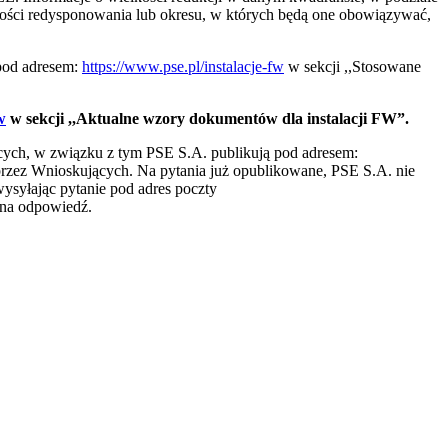
ości redysponowania lub okresu, w których będą one obowiązywać,
 pod adresem:
https://www.pse.pl/instalacje-fw
w sekcji ,,Stosowane
w
w sekcji ,,Aktualne wzory dokumentów dla instalacji FW”.
cych, w związku z tym PSE S.A. publikują pod adresem:
przez Wnioskujących. Na pytania już opublikowane, PSE S.A. nie
ysyłając pytanie pod adres poczty
 na odpowiedź.