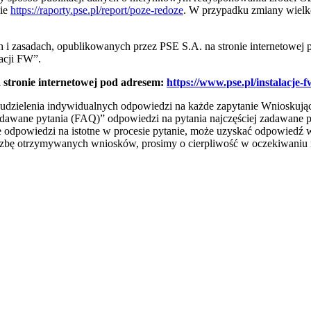
nie
https://raporty.pse.pl/report/poze-redoze
. W przypadku zmiany wielk
i zasadach, opublikowanych przez PSE S.A. na stronie internetowej
acji FW”.
stronie internetowej pod adresem:
https://www.pse.pl/instalacje-f
udzielenia indywidualnych odpowiedzi na każde zapytanie Wnioskują
zadawane pytania (FAQ)” odpowiedzi na pytania najczęściej zadawane 
e odpowiedzi na istotne w procesie pytanie, może uzyskać odpowiedź w
iczbę otrzymywanych wniosków, prosimy o cierpliwość w oczekiwaniu