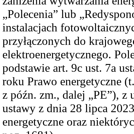
zaniżenia wytwarzania energi
„Polecenia” lub „Redyspo
instalacjach fotowoltaicznyc
przyłączonych do krajoweg
elektroenergetycznego. Pol
podstawie art. 9c ust. 7a u
roku Prawo energetyczne (t.
z późn. zm., dalej „PE”), z 
ustawy z dnia 28 lipca 202
energetyczne oraz niektóryc