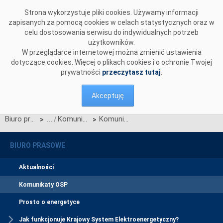
Przejdź do komentarzy
Strona wykorzystuje pliki cookies. Używamy informacji
zapisanych za pomocą cookies w celach statystycznych oraz w
celu dostosowania serwisu do indywidualnych potrzeb
użytkowników.
W przeglądarce internetowej można zmienić ustawienia
dotyczące cookies. Więcej o plikach cookies i o ochronie Twojej
prywatności
przeczytasz tutaj
.
Akceptuję
Biuro prasowe
Komunikaty OSP
Komunikat dotyczący wprowadzenia stopni zasilania z dnia 16 sierpnia 2015 r. z godz. 19:55
>
>
BIURO PRASOWE
Aktualności
Komunikaty OSP
Prosto o energetyce
Jak funkcjonuje Krajowy System Elektroenergetyczny?