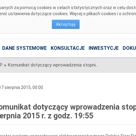
pisanych za pomocą cookies w celach statystycznych oraz w celu dos
ić ustawienia dotyczące cookies. Więcej o plikach cookies i o ochro
Akceptuję
DANE SYSTEMOWE
KONSULTACJE
INWESTYCJE
DOKU
SP
Komunikat dotyczący wprowadzenia stopni zasilania z dnia 17 sierpnia 2015 r. z godz. 19:55
>
7 sierpnia 2015, 00:00
omunikat dotyczący wprowadzenia stopni
ierpnia 2015 r. z godz. 19:55
rator systemu przesyłowego elektroenergetycznego Polskie Sieci Ele