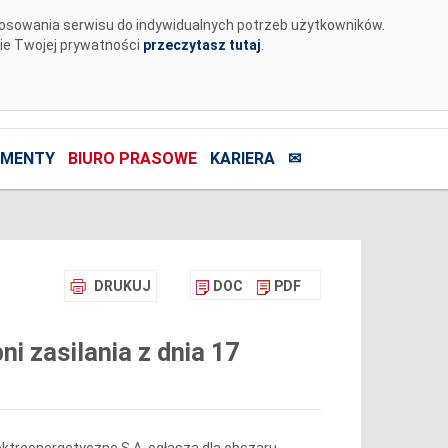
tosowania serwisu do indywidualnych potrzeb użytkowników.
nie Twojej prywatności
przeczytasz tutaj
.
MENTY
BIURO PRASOWE
KARIERA
✉
DRUKUJ
DOC
PDF
 zasilania z dnia 17
ktroenergetyczne S.A. ogłasza dla obszaru