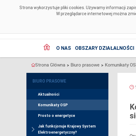
Przejdź do komentarzy
Strona wykorzystuje pliki cookies. Używamy informacji za
W przeglądarce internetowej można zmien
O NAS
OBSZARY DZIAŁALNOŚCI
Strona Główna
Biuro prasowe
Komunikaty O
>
>
BIURO PRASOWE
1
Aktualności
K
Komunikaty OSP
s
Prosto o energetyce
Jak funkcjonuje Krajowy System
Elektroenergetyczny?
Ope