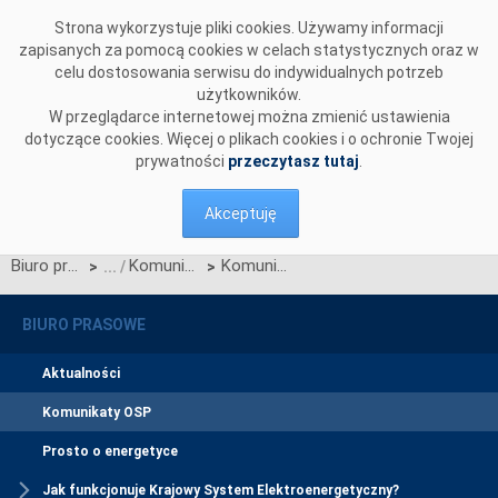
Przejdź do komentarzy
Strona wykorzystuje pliki cookies. Używamy informacji
zapisanych za pomocą cookies w celach statystycznych oraz w
celu dostosowania serwisu do indywidualnych potrzeb
użytkowników.
W przeglądarce internetowej można zmienić ustawienia
dotyczące cookies. Więcej o plikach cookies i o ochronie Twojej
prywatności
przeczytasz tutaj
.
Akceptuję
Biuro prasowe
Komunikaty OSP
Komunikat dotyczący wprowadzenia stopni zasilania z dnia 17 sierpnia 2015 r. z godz. 7:55
>
>
BIURO PRASOWE
Aktualności
Komunikaty OSP
Prosto o energetyce
Jak funkcjonuje Krajowy System Elektroenergetyczny?