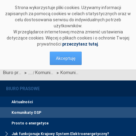
Przejdź do komentarzy
Strona wykorzystuje pliki cookies. Używamy informacji
zapisanych za pomocą cookies w celach statystycznych oraz w
celu dostosowania serwisu do indywidualnych potrzeb
użytkowników.
W przeglądarce internetowej można zmienić ustawienia
dotyczące cookies. Więcej o plikach cookies i o ochronie Twojej
prywatności
przeczytasz tutaj
.
Akceptuję
Biuro prasowe
Komunikaty OSP
Komunikat dotyczący wprowadzenia stopni zasilania z dnia 19 sierpnia 2015 r. z godz. 19:55
>
>
BIURO PRASOWE
Aktualności
Komunikaty OSP
Prosto o energetyce
Jak funkcjonuje Krajowy System Elektroenergetyczny?