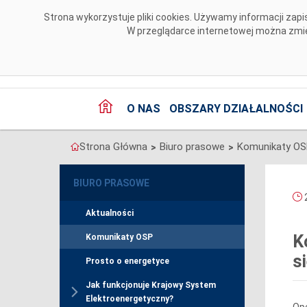
Przejdź do komentarzy
Strona wykorzystuje pliki cookies. Używamy informacji za
W przeglądarce internetowej można zmien
O NAS
OBSZARY DZIAŁALNOŚCI
Strona Główna
Biuro prasowe
Komunikaty O
>
>
BIURO PRASOWE
2
Aktualności
K
Komunikaty OSP
s
Prosto o energetyce
Jak funkcjonuje Krajowy System
Elektroenergetyczny?
Ope