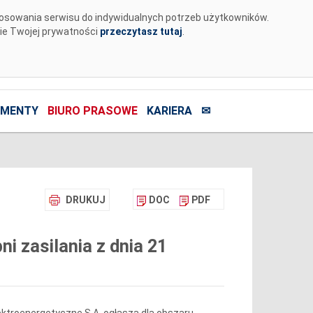
tosowania serwisu do indywidualnych potrzeb użytkowników.
nie Twojej prywatności
przeczytasz tutaj
.
MENTY
BIURO PRASOWE
KARIERA
✉
DRUKUJ
DOC
PDF
 zasilania z dnia 21
ktroenergetyczne S.A. ogłasza dla obszaru