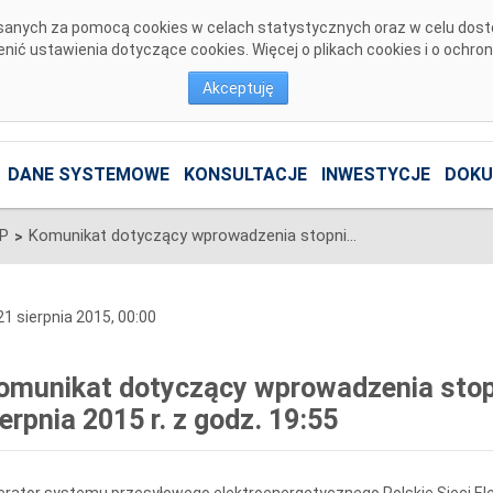
pisanych za pomocą cookies w celach statystycznych oraz w celu dos
ić ustawienia dotyczące cookies. Więcej o plikach cookies i o ochro
Akceptuję
DANE SYSTEMOWE
KONSULTACJE
INWESTYCJE
DOKU
SP
Komunikat dotyczący wprowadzenia stopni zasilania z dnia 21 sierpnia 2015 r. z godz. 19:55
>
1 sierpnia 2015, 00:00
omunikat dotyczący wprowadzenia stopni
ierpnia 2015 r. z godz. 19:55
rator systemu przesyłowego elektroenergetycznego Polskie Sieci Ele