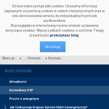
Przejdź do komentarzy
Strona wykorzystuje pliki cookies. Używamy informacji
zapisanych za pomocą cookies w celach statystycznych oraz w
celu dostosowania serwisu do indywidualnych potrzeb
użytkowników.
W przeglądarce internetowej można zmienić ustawienia
dotyczące cookies. Więcej o plikach cookies i o ochronie Twojej
prywatności
przeczytasz tutaj
.
Akceptuję
Biuro prasowe
Komunikaty OSP
Komunikat dotyczący wprowadzenia stopni zasilania z dnia 23 sierpnia 2015 r. z godz. 19:55
>
>
BIURO PRASOWE
Aktualności
Komunikaty OSP
Prosto o energetyce
Jak funkcjonuje Krajowy System Elektroenergetyczny?