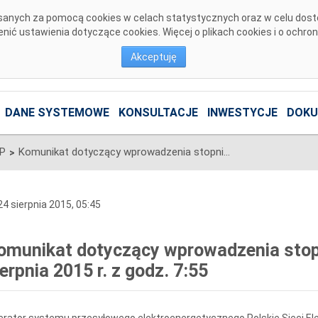
pisanych za pomocą cookies w celach statystycznych oraz w celu dos
ić ustawienia dotyczące cookies. Więcej o plikach cookies i o ochro
Akceptuję
DANE SYSTEMOWE
KONSULTACJE
INWESTYCJE
DOKU
SP
Komunikat dotyczący wprowadzenia stopni zasilania z dnia 24 sierpnia 2015 r. z godz. 7:55
>
4 sierpnia 2015, 05:45
omunikat dotyczący wprowadzenia stopni
ierpnia 2015 r. z godz. 7:55
rator systemu przesyłowego elektroenergetycznego Polskie Sieci Ele