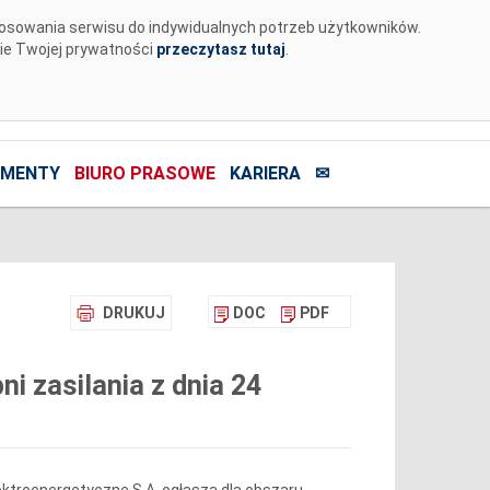
tosowania serwisu do indywidualnych potrzeb użytkowników.
nie Twojej prywatności
przeczytasz tutaj
.
MENTY
BIURO PRASOWE
KARIERA
✉
DRUKUJ
DOC
PDF
 zasilania z dnia 24
ktroenergetyczne S.A. ogłasza dla obszaru