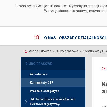
Przejdź do komentarzy
Strona wykorzystuje pliki cookies. Używamy informacji za
W przeglądarce internetowej można zmien
O NAS
OBSZARY DZIAŁALNOŚCI
Strona Główna
Biuro prasowe
Komunikaty O
>
>
BIURO PRASOWE
2
Aktualności
K
Komunikaty OSP
s
Prosto o energetyce
Jak funkcjonuje Krajowy System
Elektroenergetyczny?
Ope