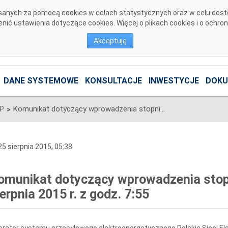
pisanych za pomocą cookies w celach statystycznych oraz w celu dos
ić ustawienia dotyczące cookies. Więcej o plikach cookies i o ochro
Akceptuję
DANE SYSTEMOWE
KONSULTACJE
INWESTYCJE
DOKU
SP
Komunikat dotyczący wprowadzenia stopni zasilania z dnia 25 sierpnia 2015 r. z godz. 7:55
>
5 sierpnia 2015, 05:38
omunikat dotyczący wprowadzenia stopni
ierpnia 2015 r. z godz. 7:55
rator systemu przesyłowego elektroenergetycznego Polskie Sieci Ele