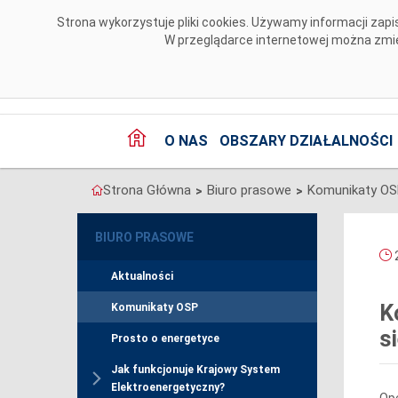
Przejdź do komentarzy
Strona wykorzystuje pliki cookies. Używamy informacji za
W przeglądarce internetowej można zmien
O NAS
OBSZARY DZIAŁALNOŚCI
Strona Główna
Biuro prasowe
Komunikaty O
>
>
BIURO PRASOWE
2
Aktualności
K
Komunikaty OSP
s
Prosto o energetyce
Jak funkcjonuje Krajowy System
Elektroenergetyczny?
Ope