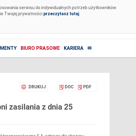
tosowania serwisu do indywidualnych potrzeb użytkowników.
nie Twojej prywatności
przeczytasz tutaj
.
MENTY
BIURO PRASOWE
KARIERA
✉
DRUKUJ
DOC
PDF
 zasilania z dnia 25
ktroenergetyczne S.A. ogłasza dla obszaru