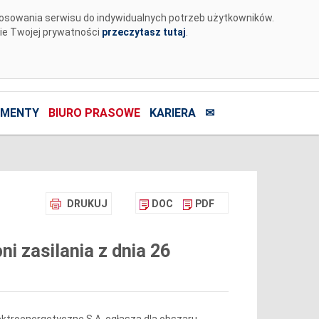
tosowania serwisu do indywidualnych potrzeb użytkowników.
nie Twojej prywatności
przeczytasz tutaj
.
MENTY
BIURO PRASOWE
KARIERA
✉
DRUKUJ
DOC
PDF
 zasilania z dnia 26
ktroenergetyczne S.A. ogłasza dla obszaru