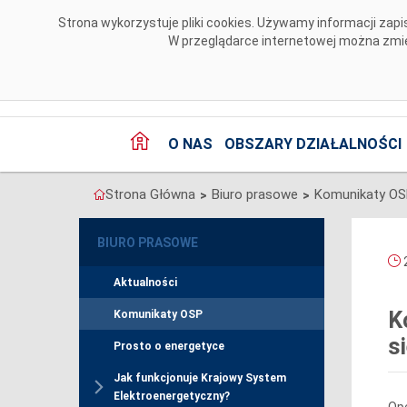
Przejdź do komentarzy
Strona wykorzystuje pliki cookies. Używamy informacji za
W przeglądarce internetowej można zmien
O NAS
OBSZARY DZIAŁALNOŚCI
Strona Główna
Biuro prasowe
Komunikaty O
>
>
BIURO PRASOWE
2
Aktualności
K
Komunikaty OSP
s
Prosto o energetyce
Jak funkcjonuje Krajowy System
Elektroenergetyczny?
Ope