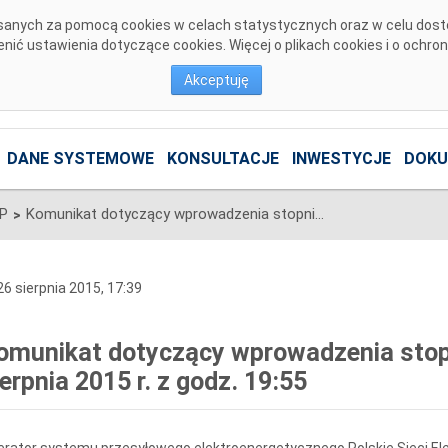
pisanych za pomocą cookies w celach statystycznych oraz w celu dos
ić ustawienia dotyczące cookies. Więcej o plikach cookies i o ochro
Akceptuję
DANE SYSTEMOWE
KONSULTACJE
INWESTYCJE
DOKU
SP
Komunikat dotyczący wprowadzenia stopni zasilania z dnia 26 sierpnia 2015 r. z godz. 19:55
>
6 sierpnia 2015, 17:39
omunikat dotyczący wprowadzenia stopni
ierpnia 2015 r. z godz. 19:55
rator systemu przesyłowego elektroenergetycznego Polskie Sieci Ele