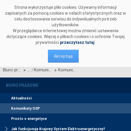
Przejdź do komentarzy
Strona wykorzystuje pliki cookies. Używamy informacji
zapisanych za pomocą cookies w celach statystycznych oraz w
celu dostosowania serwisu do indywidualnych potrzeb
użytkowników.
W przeglądarce internetowej można zmienić ustawienia
dotyczące cookies. Więcej o plikach cookies i o ochronie Twojej
prywatności
przeczytasz tutaj
.
Akceptuję
Biuro prasowe
Komunikaty OSP
Komunikat dotyczący wprowadzenia stopni zasilania z dnia 26 sierpnia 2015 r. z godz. 7:55
>
>
BIURO PRASOWE
Aktualności
Komunikaty OSP
Prosto o energetyce
Jak funkcjonuje Krajowy System Elektroenergetyczny?