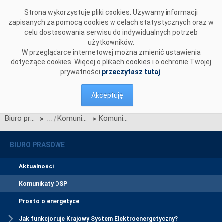
Przejdź do komentarzy
Strona wykorzystuje pliki cookies. Używamy informacji
zapisanych za pomocą cookies w celach statystycznych oraz w
celu dostosowania serwisu do indywidualnych potrzeb
użytkowników.
W przeglądarce internetowej można zmienić ustawienia
dotyczące cookies. Więcej o plikach cookies i o ochronie Twojej
prywatności
przeczytasz tutaj
.
Akceptuję
Biuro prasowe
Komunikaty OSP
Komunikat dotyczący wprowadzenia stopni zasilania z dnia 27 sierpnia 2015 r. z godz. 7:55
>
>
BIURO PRASOWE
Aktualności
Komunikaty OSP
Prosto o energetyce
Jak funkcjonuje Krajowy System Elektroenergetyczny?