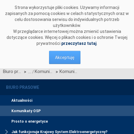
Przejdź do komentarzy
Strona wykorzystuje pliki cookies. Używamy informacji
zapisanych za pomocą cookies w celach statystycznych oraz w
celu dostosowania serwisu do indywidualnych potrzeb
użytkowników.
W przeglądarce internetowej można zmienić ustawienia
dotyczące cookies. Więcej o plikach cookies i o ochronie Twojej
prywatności
przeczytasz tutaj
.
Akceptuję
Biuro prasowe
Komunikaty OSP
Komunikat dotyczący wprowadzenia stopni zasilania z dnia 28 sierpnia 2015 r. z godz. 7:55
>
>
BIURO PRASOWE
Aktualności
Komunikaty OSP
Prosto o energetyce
Jak funkcjonuje Krajowy System Elektroenergetyczny?