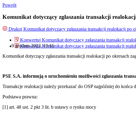
Powrót
Komunikat dotyczący zgłaszania transakcji realokacji
Drukuj
Komunikat dotyczący zgłaszania transakcji realokacji po o
Konwertuj Komunikat dotyczący zgłaszania transakcji realok
9 grudnia 2022, 10:16
Konwertuj Komunikat dotyczący zgłaszania transakcji realok
Komunikat dotyczący zgłaszania transakcji realokacji po okresach za
PSE S.A. informują o uruchomieniu możliwości zgłaszania transak
Transakcje realokacji należy przekazać do OSP najpóźniej do końca d
Podstawa prawna:
[1] art. 48 ust. 2 pkt 3 lit. b ustawy o rynku mocy