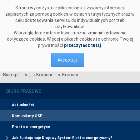
Przejdź do komentarzy
Strona wykorzystuje pliki cookies. Używamy informacji
zapisanych za pomocą cookies w celach statystycznych oraz w
celu dostosowania serwisu do indywidualnych potrzeb
użytkowników.
W przeglądarce internetowej można zmienić ustawienia
dotyczące cookies. Więcej o plikach cookies i o ochronie Twojej
prywatności
przeczytasz tutaj
.
Akceptuję
Biuro prasowe
Komunikaty OSP
Komunikat o nierynkowym redysponowaniu jednostek wytwórczych Farm Wiatrowych w KSE w dn. 21.09.2024 (aktualizacja)
>
>
BIURO PRASOWE
Aktualności
Komunikaty OSP
Prosto o energetyce
Jak funkcjonuje Krajowy System Elektroenergetyczny?