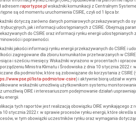
d adresem
raporty.pse.pl
wskaźniki komunikacji z Centralnym Systemem
tępne są od momentu uruchomienia CSIRE, czyli od 1 lipca br.
kaźniki dotyczą zarówno danych pomiarowych przekazywanych do s
trybucyjnych, jak i informacji udostępnianych z CSIRE. Obejmują param
ekazywanych do CSIRE oraz informacji rynku energii udostępnianych 
minowości i poprawności.
aźniki jakości informacji rynku energii przekazywanych do CSIRE i ud
lkości zagregowane dla zbioru komunikatów przetwarzanych w CSIRE za
siąca i sześciu miesięcy. Wskaźniki wyrażono w procentach i opra
porządzeniu Ministra Klimatu i Środowiska z dnia 10 stycznia 2022 r. 
iczane dla podmiotów, które są zobowiązane do korzystania z CSIRE (
ps://www.pse.pl/lista-podmiotow-csire
) i aktywnie biorą udział w wy
likowane wskaźniki umożliwią użytkownikom systemu monitorowanie 
z umożliwią OIRE i interesariuszom podejmowanie działań usprawniaj
ku energii.
likacja tych raportów jest realizacją obowiązku OIRE wynikającego z 
a 10 stycznia 2022 r. w sprawie procesów rynku energii, które okreś
cesów, w tym obowiązki uczestników rynku oraz wymagania dotycząc