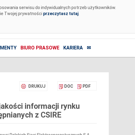
tosowania serwisu do indywidualnych potrzeb użytkowników.
nie Twojej prywatności
przeczytasz tutaj
.
MENTY
BIURO PRASOWE
KARIERA
✉
DRUKUJ
DOC
PDF
akości informacji rynku
ępnianych z CSIRE
towej Polskich Sieci Elektroenergetycznych S.A.