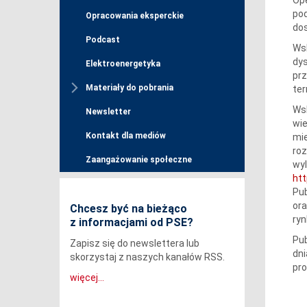
po
Opracowania eksperckie
dos
Podcast
Ws
dys
Elektroenergetyka
prz
Materiały do pobrania
ter
Wsk
Newsletter
wie
Kontakt dla mediów
mie
roz
Zaangażowanie społeczne
wyl
htt
Pub
ora
Chcesz być na bieżąco
ryn
z informacjami od PSE?
Pub
Zapisz się do newslettera lub
dni
skorzystaj z naszych kanałów RSS.
pro
więcej...