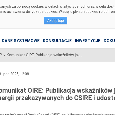
pisanych za pomocą cookies w celach statystycznych oraz w celu dos
ić ustawienia dotyczące cookies. Więcej o plikach cookies i o ochro
Akceptuję
DANE SYSTEMOWE
KONSULTACJE
INWESTYCJE
DOKU
SP
Komunikat OIRE: Publikacja wskaźników jakości informacji rynku energii przekazywanych do CSIRE i udostępnianych z CSIRE
>
 lipca 2025, 12:08
omunikat OIRE: Publikacja wskaźników j
nergii przekazywanych do CSIRE i udost
rator Informacji Rynku Energii (OIRE) opublikował na platformie rapor