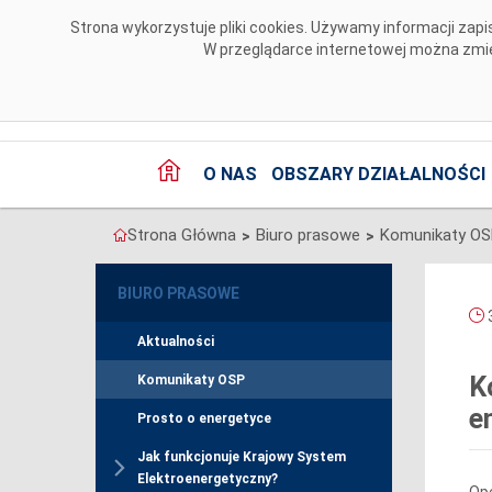
Przejdź do komentarzy
Strona wykorzystuje pliki cookies. Używamy informacji za
W przeglądarce internetowej można zmien
O NAS
OBSZARY DZIAŁALNOŚCI
Strona Główna
Biuro prasowe
Komunikaty O
>
>
BIURO PRASOWE
3
Aktualności
K
Komunikaty OSP
e
Prosto o energetyce
Jak funkcjonuje Krajowy System
Elektroenergetyczny?
Ope