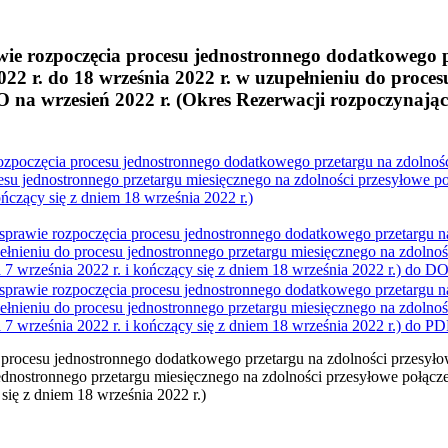
e rozpoczęcia procesu jednostronnego dodatkowego pr
r. do 18 września 2022 r. w uzupełnieniu do procesu
wrzesień 2022 r. (Okres Rezerwacji rozpoczynający si
ozpoczęcia procesu jednostronnego dodatkowego przetargu na zdol
rocesu jednostronnego przetargu miesięcznego na zdolności przesył
ończący się z dniem 18 września 2022 r.)
sprawie rozpoczęcia procesu jednostronnego dodatkowego przetarg
zupełnieniu do procesu jednostronnego przetargu miesięcznego na z
 7 września 2022 r. i kończący się z dniem 18 września 2022 r.) do
DO
sprawie rozpoczęcia procesu jednostronnego dodatkowego przetarg
zupełnieniu do procesu jednostronnego przetargu miesięcznego na z
 7 września 2022 r. i kończący się z dniem 18 września 2022 r.) do
PD
 procesu jednostronnego dodatkowego przetargu na zdolności prze
u jednostronnego przetargu miesięcznego na zdolności przesyłowe p
się z dniem 18 września 2022 r.)