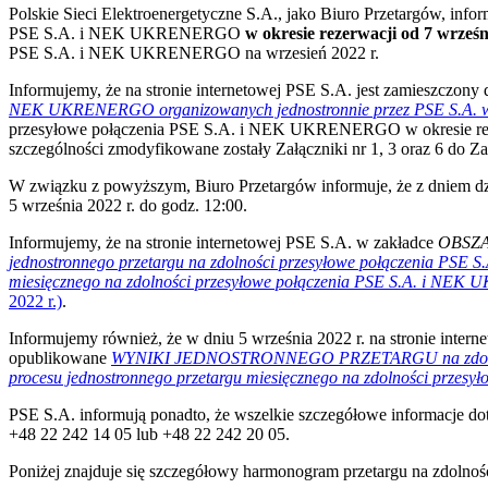
Polskie Sieci Elektroenergetyczne S.A., jako Biuro Przetargów, info
PSE S.A. i NEK UKRENERGO
w okresie rezerwacji od 7 wrześn
PSE S.A. i NEK UKRENERGO na wrzesień 2022 r.
Informujemy, że na stronie internetowej PSE S.A. jest zamieszczony
NEK UKRENERGO organizowanych jednostronnie przez PSE S.A. w
przesyłowe połączenia PSE S.A. i NEK UKRENERGO w okresie rezerw
szczególności zmodyfikowane zostały Załączniki nr 1, 3 oraz 6 do Z
W związku z powyższym, Biuro Przetargów informuje, że z dniem dzisi
5 września 2022 r. do godz. 12:00.
Informujemy, że na stronie internetowej PSE S.A. w zakładce
OBSZ
jednostronnego przetargu na zdolności przesyłowe połączenia PSE S
miesięcznego na zdolności przesyłowe połączenia PSE S.A. i NE
2022 r.)
.
Informujemy również, że w dniu 5 września 2022 r. na stronie inter
opublikowane
WYNIKI JEDNOSTRONNEGO PRZETARGU na zdolności pr
procesu jednostronnego przetargu miesięcznego na zdolności prz
PSE S.A. informują ponadto, że wszelkie szczegółowe informacje d
+48 22 242 14 05 lub +48 22 242 20 05.
Poniżej znajduje się szczegółowy harmonogram przetargu na zdoln