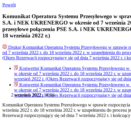
Powrót
Komunikat Operatora Systemu Przesyłowego w sprawi
S.A. i NEK UKRENERGO w okresie od 7 września 2022 
przesyłowe połączenia PSE S.A. i NEK UKRENERGO na 
18 września 2022 r.)
Drukuj
Komunikat Operatora Systemu Przesyłowego w sprawie r
od 7 września 2022 r. do 18 września 2022 r. w uzupełnieniu do p
(Okres Rezerwacji rozpoczynający się od dnia 7 września 2022 r. i k
Konwertuj Komunikat Operatora Systemu Przesyłowego w 
w okresie od 7 września 2022 r. do 18 września 2022 r. w u
wrzesień 2022 r. (Okres Rezerwacji rozpoczynający się od dnia
Konwertuj Komunikat Operatora Systemu Przesyłowego w 
w okresie od 7 września 2022 r. do 18 września 2022 r. w u
2 września 2022, 16:16
wrzesień 2022 r. (Okres Rezerwacji rozpoczynający się od dnia
Komunikat Operatora Systemu Przesyłowego w sprawie rozpoczęcia
września 2022 r. do 18 września 2022 r. w uzupełnieniu do proces
Rezerwacji rozpoczynający się od dnia 7 września 2022 r. i kończący 