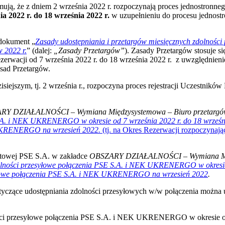
rmują, że z dniem 2 września 2022 r. rozpoczynają proces jednostronn
ia 2022 r. do 18 września 2022 r.
w uzupełnieniu do procesu jednostr
 dokument „
Zasady udostępniania i przetargów miesięcznych zdolnośc
 2022 r.
” (dalej:
„Zasady Przetargów”
). Zasady Przetargów stosuje s
acji od 7 września 2022 r. do 18 września 2022 r. z uwzględnienie
asad Przetargów.
ejszym, tj. 2 września r., rozpoczyna proces rejestracji Uczestników 
ARY DZIAŁALNOŚCI
–
Wymiana Międzysystemowa
–
Biuro przetarg
.A. i NEK UKRENERGO w okresie od 7 września 2022 r. do 18 września
K UKRENERGO na wrzesień 2022.
(tj. na Okres Rezerwacji rozpoczynają
netowej PSE S.A. w zakładce
OBSZARY DZIAŁALNOŚCI
–
Wymiana M
zesyłowe połączenia PSE S.A. i NEK UKRENERGO w okresie od 7 
esyłowe połączenia PSE S.A. i NEK UKRENERGO na wrzesień 2022
.
otyczące udostępniania zdolności przesyłowych w/w połączenia można
ości przesyłowe połączenia PSE S.A. i NEK UKRENERGO w okresie od 7