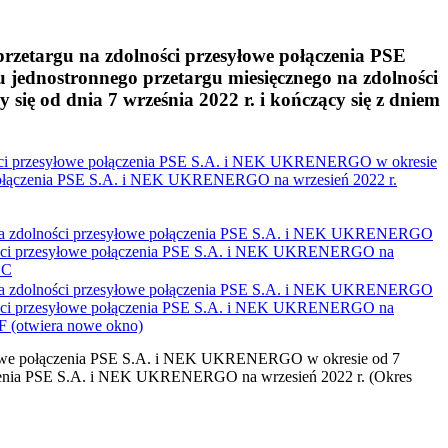
zetargu na zdolności przesyłowe połączenia PSE
 jednostronnego przetargu miesięcznego na zdolności
ę od dnia 7 września 2022 r. i kończący się z dniem
ności przesyłowe połączenia PSE S.A. i NEK UKRENERGO w okresie
owe połączenia PSE S.A. i NEK UKRENERGO na wrzesień 2022 r.
u na zdolności przesyłowe połączenia PSE S.A. i NEK UKRENERGO
dolności przesyłowe połączenia PSE S.A. i NEK UKRENERGO na
C
u na zdolności przesyłowe połączenia PSE S.A. i NEK UKRENERGO
dolności przesyłowe połączenia PSE S.A. i NEK UKRENERGO na
F
(otwiera nowe okno)
syłowe połączenia PSE S.A. i NEK UKRENERGO w okresie od 7
ołączenia PSE S.A. i NEK UKRENERGO na wrzesień 2022 r. (Okres