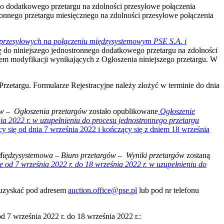
ego dodatkowego przetargu na zdolności przesyłowe połączenia
onnego przetargu miesięcznego na zdolności przesyłowe połączenia
i przesyłowych na połączeniu międzysystemowym PSE S.A. i
ię do niniejszego jednostronnego dodatkowego przetargu na zdolności
m modyfikacji wynikających z Ogłoszenia niniejszego przetargu. W
Przetargu. Formularze Rejestracyjne należy złożyć w terminie do dnia
ów
–
Ogłoszenia przetargów
zostało opublikowane
Ogłoszenie
 2022 r. w uzupełnieniu do procesu jednostronnego przetargu
cy się od dnia 7 września 2022 i kończący się z dniem 18 września
iędzysystemowa
–
Biuro przetargów
–
Wyniki przetargów
zostaną
września 2022 r. do 18 września 2022 r. w uzupełnieniu do
 uzyskać pod adresem
auction.office@pse.pl
lub pod nr telefonu
 września 2022 r. do 18 września 2022 r.: