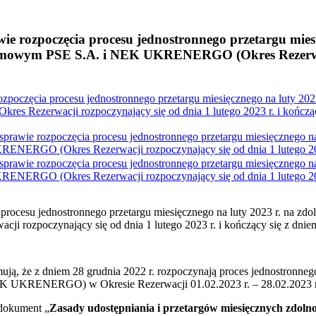
rozpoczęcia procesu jednostronnego przetargu miesięc
mowym PSE S.A. i NEK UKRENERGO (Okres Rezerwacji 
oczęcia procesu jednostronnego przetargu miesięcznego na luty 2023
zerwacji rozpoczynający się od dnia 1 lutego 2023 r. i kończący 
awie rozpoczęcia procesu jednostronnego przetargu miesięcznego na 
ERGO (Okres Rezerwacji rozpoczynający się od dnia 1 lutego 2023 r
awie rozpoczęcia procesu jednostronnego przetargu miesięcznego na 
ERGO (Okres Rezerwacji rozpoczynający się od dnia 1 lutego 2023 r
ocesu jednostronnego przetargu miesięcznego na luty 2023 r. na zdo
poczynający się od dnia 1 lutego 2023 r. i kończący się z dniem 
mują, że z dniem 28 grudnia 2022 r. rozpoczynają proces jednostronneg
K UKRENERGO) w Okresie Rezerwacji 01.02.2023 r. – 28.02.2023 r
 dokument „
Zasady udostępniania i przetargów miesięcznych zdolnoś