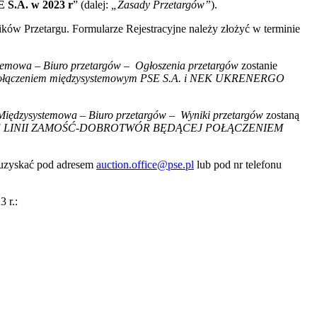
 S.A. w 2023 r
” (dalej:
„Zasady Przetargów”
).
ików Przetargu. Formularze Rejestracyjne należy złożyć w terminie
stemowa
–
Biuro przetargów
–
Ogłoszenia przetargów
zostanie
ącej połączeniem międzysystemowym PSE S.A. i NEK UKRENERGO
Międzysystemowa
–
Biuro przetargów
–
Wyniki przetargów
zostaną
E LINII ZAMOŚĆ-DOBROTWÓR BĘDĄCEJ POŁĄCZENIEM
 uzyskać pod adresem
auction.office@pse.pl
lub pod nr telefonu
 r.: