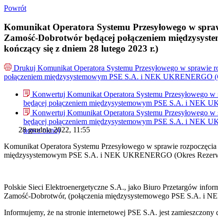
Powrót
Komunikat Operatora Systemu Przesyłowego w sprawie 
Zamość-Dobrotwór będącej połączeniem międzysyste
kończący się z dniem 28 lutego 2023 r.)
Drukuj
Komunikat Operatora Systemu Przesyłowego w sprawie rozp
połączeniem międzysystemowym PSE S.A. i NEK UKRENERGO (Okres Re
Konwertuj Komunikat Operatora Systemu Przesyłowego w spr
będącej połączeniem międzysystemowym PSE S.A. i NEK UKREN
Konwertuj Komunikat Operatora Systemu Przesyłowego w spr
będącej połączeniem międzysystemowym PSE S.A. i NEK UKREN
28 grudnia 2022, 11:55
nowe okno)
Komunikat Operatora Systemu Przesyłowego w sprawie rozpoczęcia pr
międzysystemowym PSE S.A. i NEK UKRENERGO (Okres Rezerwacji roz
Polskie Sieci Elektroenergetyczne S.A., jako Biuro Przetargów infor
Zamość‑Dobrotwór, (połączenia międzysystemowego PSE S.A. i NE
Informujemy, że na stronie internetowej PSE S.A. jest zamieszczony