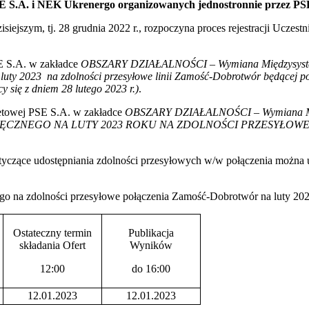
S.A. i NEK Ukrenergo organizowanych jednostronnie przez PSE
ejszym, tj. 28 grudnia 2022 r., rozpoczyna proces rejestracji Uczestn
SE S.A. w zakładce
OBSZARY DZIAŁALNOŚCI
–
Wymiana Międzysy
na luty 2023 na zdolności przesyłowe linii Zamość‑Dobrotwór będ
y się z dniem 28 lutego 2023 r.)
.
rnetowej PSE S.A. w zakładce
OBSZARY DZIAŁALNOŚCI
–
Wymiana 
ĘCZNEGO NA LUTY 2023 ROKU NA ZDOLNOŚCI PRZESYŁOW
otyczące udostępniania zdolności przesyłowych w/w połączenia można
go na zdolności przesyłowe połączenia Zamość-Dobrotwór na luty 2023
Ostateczny termin
Publikacja
składania Ofert
Wyników
12:00
do 16:00
12.01.2023
12.01.2023