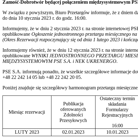
Zamość‑Dobrotwór będącej połączeniem międzysystemowym PSE 
W związku z powyższym, Biuro Przetargów informuje, że z dniem dzisi
do dnia 10 stycznia 2023 r. do godz. 16:00.
Informujemy, że w dniu 2 stycznia 2023 r. na stronie internetowej P
opublikowane
Ogłoszenie jednostronnego przetargu miesięcznego 
(Okres Rezerwacji rozpoczynający się od dnia 1 lutego 2023 i kończąc
Informujemy również, że w dniu 12 stycznia 2023 r. na stronie inte
opublikowane
WYNIKI JEDNOSTRONNEGO PRZETARGU MIESI
MIĘDZYSYSTEMOWYM PSE S.A. i NEK UKRENERGO.
PSE S.A. informują ponadto, że wszelkie szczegółowe informacje d
+48 22 242 14 05 lub +48 22 242 20 05.
Poniżej znajduje się szczegółowy harmonogram przetargu miesięczne
Ostateczny termin
Publikacja
składania
oferowanych
Formularzy
Miesiąc rezerwacji
Zdolności
Rejestracyjnych
Przesyłowych
16:00
LUTY 2023
02.01.2023
10.01.2023