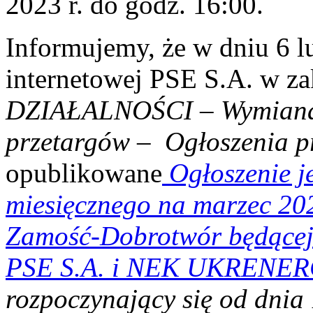
2023 r. do godz. 16:00.
Informujemy, że w dniu 6 lu
internetowej PSE S.A. w z
DZIAŁALNOŚCI
–
Wymian
przetargów
–
Ogłoszenia p
opublikowane
Ogłoszenie j
miesięcznego na marzec 202
Zamość‑Dobrotwór będącej
PSE S.A. i NEK UKRENE
rozpoczynający się od dnia 