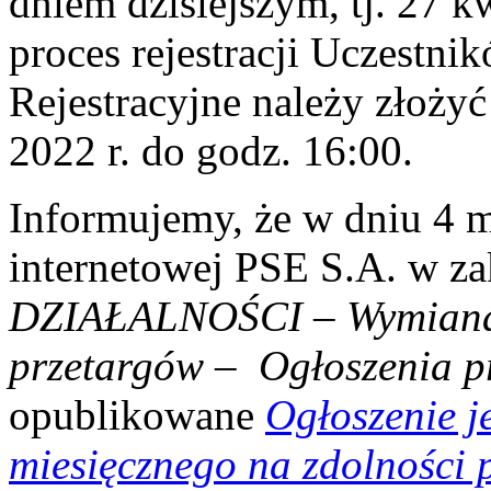
dniem dzisiejszym, tj. 27 k
proces rejestracji Uczestni
Rejestracyjne należy złożyć
2022 r. do godz. 16:00.
Informujemy, że w dniu 4 ma
internetowej PSE S.A. w z
DZIAŁALNOŚCI
–
Wymian
przetargów
–
Ogłoszenia p
opublikowane
Ogłoszenie j
miesięcznego na zdolności 