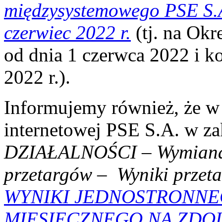
międzysystemowego PSE 
czerwiec 2022 r.
(tj. na Ok
od dnia 1 czerwca 2022 i k
2022 r.).
Informujemy również, że w 
internetowej PSE S.A. w z
DZIAŁALNOŚCI
–
Wymian
przetargów
–
Wyniki przet
WYNIKI JEDNOSTRONN
MIESIĘCZNEGO NA ZDO