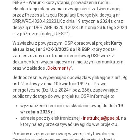
IRiESP - Warunki korzystania, prowadzenia ruchu,
eksploatacji i planowania rozwoju sieci, zatwierdzonej
przez Prezesa Urzędu Regulacji Energetyki decyzją nr
DRR.WRE.4320.4.2023.LK z dnia 19 stycznia 2024 r. oraz
decyzją nr DRR.WRE.4320.4.2023.LK z dnia 23 lutego 2024
r., z późn. zm. (dalej „IRiESP”).
W związku z powyższym, OSP opracował projekt
Karty
aktualizacji nr 3/CK-3/2025 do IRiESP
, który został
zamieszczony na stronie internetowej OSP wraz z
dokumentem wyjaśniającym i niniejszym komunikatem
oraz w zakładce „
Dokumenty
”.
Jednocześnie, wypełniając obowiązki wynikające z art. 9g
ust. 2 ustawy z dnia 10 kwietnia 1997 r. - Prawo
energetyczne (Dz. U. z 2024 r. poz. 266), zapewniając
publiczny dostęp do ww. projektu, OSP informuje o:
wyznaczeniu terminu na składanie uwag do dnia
19
września 2025 r
.;
adresie poczty elektronicznej -
instrukcja@pse.pl
, na
który należy przekazywać uwagi do ww. projektu.
Prosimy o zgłaszanie uwag w wersji edytowalnej na
Formularzu zgłoszeniowym uwag do projektu Karty