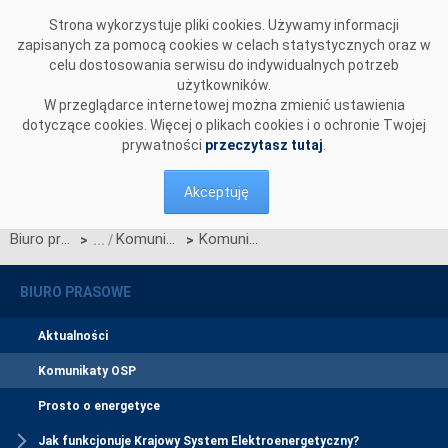
Przejdź do komentarzy
Strona wykorzystuje pliki cookies. Używamy informacji
zapisanych za pomocą cookies w celach statystycznych oraz w
celu dostosowania serwisu do indywidualnych potrzeb
użytkowników.
W przeglądarce internetowej można zmienić ustawienia
dotyczące cookies. Więcej o plikach cookies i o ochronie Twojej
prywatności
przeczytasz tutaj
.
Akceptuję
Biuro prasowe
Komunikaty OSP
Komunikat Operatora Systemu Przesyłowego z dnia 5 sierpnia 2025 r. w sprawie procesu konsultacji projektu Karty aktualizacji nr 3/CK-3/2025 do IRiESP
>
>
BIURO PRASOWE
Aktualności
Komunikaty OSP
Prosto o energetyce
Jak funkcjonuje Krajowy System Elektroenergetyczny?