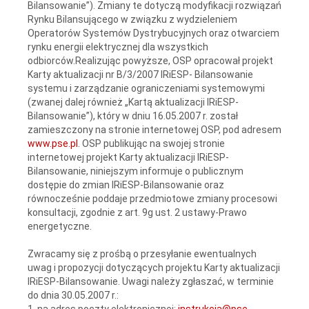
Bilansowanie”). Zmiany te dotyczą modyfikacji rozwiązań
Rynku Bilansującego w związku z wydzieleniem
Operatorów Systemów Dystrybucyjnych oraz otwarciem
rynku energii elektrycznej dla wszystkich
odbiorców.Realizując powyższe, OSP opracował projekt
Karty aktualizacji nr B/3/2007 IRiESP- Bilansowanie
systemu i zarządzanie ograniczeniami systemowymi
(zwanej dalej również „Kartą aktualizacji IRiESP-
Bilansowanie”), który w dniu 16.05.2007 r. został
zamieszczony na stronie internetowej OSP, pod adresem
www.pse.pl
. OSP publikując na swojej stronie
internetowej projekt Karty aktualizacji IRiESP-
Bilansowanie, niniejszym informuje o publicznym
dostępie do zmian IRiESP-Bilansowanie oraz
równocześnie poddaje przedmiotowe zmiany procesowi
konsultacji, zgodnie z art. 9g ust. 2 ustawy-Prawo
energetyczne.
Zwracamy się z prośbą o przesyłanie ewentualnych
uwag i propozycji dotyczących projektu Karty aktualizacji
IRiESP-Bilansowanie. Uwagi należy zgłaszać, w terminie
do dnia 30.05.2007 r.:
1. na adres poczty elektronicznej:
instrukcja@pse-