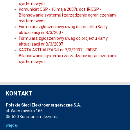
systemowymi
Komunikat OSP - 16 maja 2007r. dot. IRiESP -
Bilansowanie systemu i zarządzanie ograniczeniami
systemowymi
Formularz zgłoszeniowy uwag do projektu Karty
aktualizacji nr B/3/2007
Formularz zgłoszeniowy uwag do projektu Karty
aktualizacji nr B/3/2007
KARTA AKTUALIZACJI nr B/3/2007 - IRiESP -
Bilansowanie systemu i zarządzanie ograniczeniami
systemowymi
KONTAKT
Polskie Sieci Elektroenergetyczne S.A.
ul. Warszawska 165
05-520 Konstancin-Jeziorna
więcej