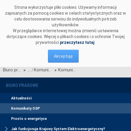
Przejdź do komentarzy
Strona wykorzystuje pliki cookies. Używamy informacji
zapisanych za pomocą cookies w celach statystycznych oraz w
celu dostosowania serwisu do indywidualnych potrzeb
użytkowników.
W przeglądarce internetowej można zmienić ustawienia
dotyczące cookies. Więcej o plikach cookies i o ochronie Twojej
prywatności
przeczytasz tutaj
.
Akceptuję
Biuro prasowe
Komunikaty OSP
Komunikat OSP - 16 maja 2007r. dot. IRiESP - Bilansowanie systemu i zarządzanie ograniczeniami systemowymi (dot. Karty aktualizacji nr B/3/2007 tej części IRiESP)
>
>
BIURO PRASOWE
Aktualności
Komunikaty OSP
Prosto o energetyce
Jak funkcjonuje Krajowy System Elektroenergetyczny?