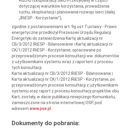
Ruchu i Eksploatacji Sieci Przesyłowej w części
dotyczącej warunków korzystania, prowadzenia
ruchu, eksploatacji i planowania rozwoju sieci (dalej
„IRiESP - Korzystanie”),
zgodnie z postanowieniami art. 9g ust 7 ustawy - Prawo
energetyczne przedłożył Prezesowi Urzędu Regulacji
Energetyki do zatwierdzenia Kartę aktualizacji nr
CB/3/2012 IRiESP - Bilansowanie i Kartę aktualizacji nr
CK/1/2012 IRiESP - Korzystanie, opracowane po
przeprowadzonym procesie konsultacji ww. dokumentów
z użytkownikami systemu wraz z raportem z procesu
tych konsultacji.
Karta aktualizacji nr CB/3/2012 IRiESP - Bilansowanie i
Karta aktualizacji nr CK/1/2012 IRiESP - Korzystanie, po
przeprowadzonym procesie konsultacji z użytkownikami
systemu oraz raport z procesu konsultacji projektów obu
Kart, zostały, w dacie publikacji niniejszego Komunikatu,
zamieszczone na stronie internetowej OSP, pod
adresem
www.pse.pl
.
Dokumenty do pobrania: