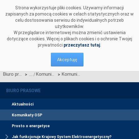
Przejdź do komentarzy
Strona wykorzystuje pliki cookies. Używamy informacji
zapisanych za pomocą cookies w celach statystycznych oraz w
celu dostosowania serwisu do indywidualnych potrzeb
użytkowników.
W przeglądarce internetowej można zmienić ustawienia
dotyczące cookies. Więcej o plikach cookies i o ochronie Twojej
prywatności
przeczytasz tutaj
.
Akceptuję
Biuro prasowe
Komunikaty OSP
Komunikat OSP dot. Kart aktualizacji CB/3/2012, CK/1/2012 IRiESP
>
>
BIURO PRASOWE
Aktualności
Komunikaty OSP
Prosto o energetyce
Jak funkcjonuje Krajowy System Elektroenergetyczny?