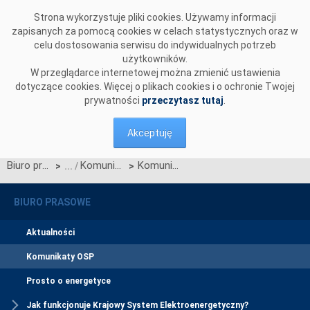
Przejdź do komentarzy
Strona wykorzystuje pliki cookies. Używamy informacji
zapisanych za pomocą cookies w celach statystycznych oraz w
celu dostosowania serwisu do indywidualnych potrzeb
użytkowników.
W przeglądarce internetowej można zmienić ustawienia
dotyczące cookies. Więcej o plikach cookies i o ochronie Twojej
prywatności
przeczytasz tutaj
.
Akceptuję
Biuro prasowe
Komunikaty OSP
Komunikat OSP dot. umów o świadczenie usług przesyłania energii elektrycznej z kontrahentami OSP typu OSD i URBsd
>
>
BIURO PRASOWE
Aktualności
Komunikaty OSP
Prosto o energetyce
Jak funkcjonuje Krajowy System Elektroenergetyczny?