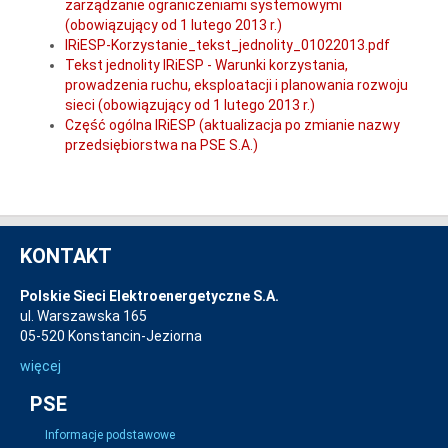
zarządzanie ograniczeniami systemowymi
(obowiązujący od 1 lutego 2013 r.)
IRiESP-Korzystanie_tekst_jednolity_01022013.pdf
Tekst jednolity IRiESP - Warunki korzystania,
prowadzenia ruchu, eksploatacji i planowania rozwoju
sieci (obowiązujący od 1 lutego 2013 r.)
Część ogólna IRiESP (aktualizacja po zmianie nazwy
przedsiębiorstwa na PSE S.A.)
KONTAKT
Polskie Sieci Elektroenergetyczne S.A.
ul. Warszawska 165
05-520 Konstancin-Jeziorna
więcej
PSE
Informacje podstawowe