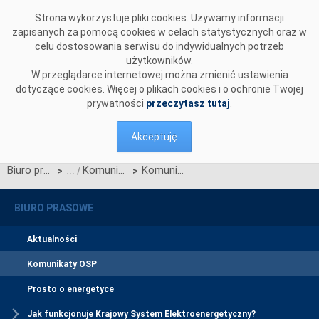
Przejdź do komentarzy
Strona wykorzystuje pliki cookies. Używamy informacji
zapisanych za pomocą cookies w celach statystycznych oraz w
celu dostosowania serwisu do indywidualnych potrzeb
użytkowników.
W przeglądarce internetowej można zmienić ustawienia
dotyczące cookies. Więcej o plikach cookies i o ochronie Twojej
prywatności
przeczytasz tutaj
.
Akceptuję
Biuro prasowe
Komunikaty OSP
Komunikat OSP dotyczący Kart aktualizacji CK/1/2012, CB/6/2012 oraz zmian IRiESP wynikających ze zmiany nazwy przedsiębiorstwa
>
>
BIURO PRASOWE
Aktualności
Komunikaty OSP
Prosto o energetyce
Jak funkcjonuje Krajowy System Elektroenergetyczny?