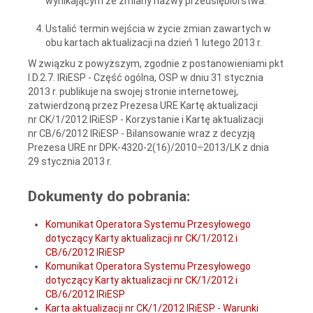
wynikającym ze zmiany nazwy przedsiębiorstwa.
Ustalić termin wejścia w życie zmian zawartych w
obu kartach aktualizacji na dzień 1 lutego 2013 r.
W związku z powyższym, zgodnie z postanowieniami pkt
I.D.2.7. IRiESP - Część ogólna, OSP w dniu 31 stycznia
2013 r. publikuje na swojej stronie internetowej,
zatwierdzoną przez Prezesa URE Kartę aktualizacji
nr CK/1/2012 IRiESP - Korzystanie i Kartę aktualizacji
nr CB/6/2012 IRiESP - Bilansowanie wraz z decyzją
Prezesa URE nr DPK-4320-2(16)/2010÷2013/LK z dnia
29 stycznia 2013 r.
Dokumenty do pobrania:
Komunikat Operatora Systemu Przesyłowego
dotyczący Karty aktualizacji nr CK/1/2012 i
CB/6/2012 IRiESP
Komunikat Operatora Systemu Przesyłowego
dotyczący Karty aktualizacji nr CK/1/2012 i
CB/6/2012 IRiESP
Karta aktualizacji nr CK/1/2012 IRiESP - Warunki