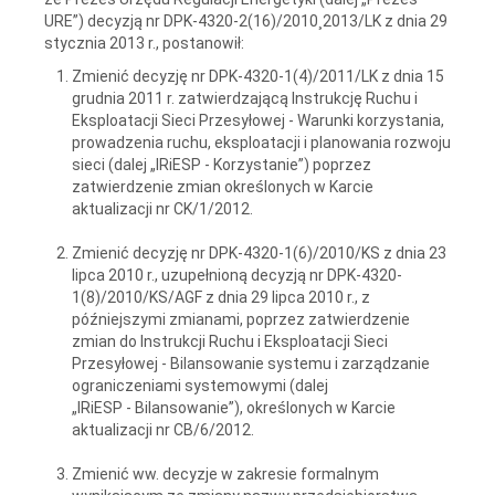
URE”) decyzją nr DPK-4320-2(16)/2010¸2013/LK z dnia 29
stycznia 2013 r., postanowił:
Zmienić decyzję nr DPK-4320-1(4)/2011/LK z dnia 15
grudnia 2011 r. zatwierdzającą Instrukcję Ruchu i
Eksploatacji Sieci Przesyłowej - Warunki korzystania,
prowadzenia ruchu, eksploatacji i planowania rozwoju
sieci (dalej „IRiESP - Korzystanie”) poprzez
zatwierdzenie zmian określonych w Karcie
aktualizacji nr CK/1/2012.
Zmienić decyzję nr DPK-4320-1(6)/2010/KS z dnia 23
lipca 2010 r., uzupełnioną decyzją nr DPK-4320-
1(8)/2010/KS/AGF z dnia 29 lipca 2010 r., z
późniejszymi zmianami, poprzez zatwierdzenie
zmian do Instrukcji Ruchu i Eksploatacji Sieci
Przesyłowej - Bilansowanie systemu i zarządzanie
ograniczeniami systemowymi (dalej
„IRiESP - Bilansowanie”), określonych w Karcie
aktualizacji nr CB/6/2012.
Zmienić ww. decyzje w zakresie formalnym