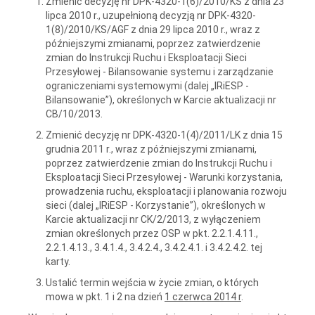
Zmienić decyzję nr DPK-4320-1(6)/2010/KS z dnia 23
lipca 2010 r., uzupełnioną decyzją nr DPK-4320-
1(8)/2010/KS/AGF z dnia 29 lipca 2010 r., wraz z
późniejszymi zmianami, poprzez zatwierdzenie
zmian do Instrukcji Ruchu i Eksploatacji Sieci
Przesyłowej - Bilansowanie systemu i zarządzanie
ograniczeniami systemowymi (dalej „IRiESP -
Bilansowanie”), określonych w Karcie aktualizacji nr
CB/10/2013.
Zmienić decyzję nr DPK-4320-1(4)/2011/LK z dnia 15
grudnia 2011 r., wraz z późniejszymi zmianami,
poprzez zatwierdzenie zmian do Instrukcji Ruchu i
Eksploatacji Sieci Przesyłowej - Warunki korzystania,
prowadzenia ruchu, eksploatacji i planowania rozwoju
sieci (dalej „IRiESP - Korzystanie”), określonych w
Karcie aktualizacji nr CK/2/2013, z wyłączeniem
zmian określonych przez OSP w pkt. 2.2.1.4.11.,
2.2.1.4.13., 3.4.1.4., 3.4.2.4., 3.4.2.4.1. i 3.4.2.4.2. tej
karty.
Ustalić termin wejścia w życie zmian, o których
mowa w pkt. 1 i 2 na dzień
1 czerwca 2014 r
.