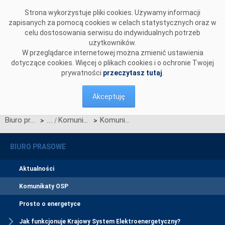
Przejdź do komentarzy
Strona wykorzystuje pliki cookies. Używamy informacji
zapisanych za pomocą cookies w celach statystycznych oraz w
celu dostosowania serwisu do indywidualnych potrzeb
użytkowników.
W przeglądarce internetowej można zmienić ustawienia
dotyczące cookies. Więcej o plikach cookies i o ochronie Twojej
prywatności
przeczytasz tutaj
.
Akceptuję
Biuro prasowe
Komunikaty OSP
Komunikat OSP dotyczący Kart aktualizacji IRiESP
>
>
BIURO PRASOWE
Aktualności
Komunikaty OSP
Prosto o energetyce
Jak funkcjonuje Krajowy System Elektroenergetyczny?