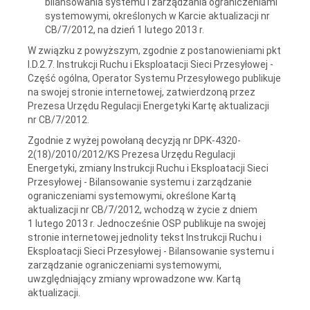
bilansowania systemu i zarządzania ograniczeniami
systemowymi, określonych w Karcie aktualizacji nr
CB/7/2012, na dzień 1 lutego 2013 r.
W związku z powyższym, zgodnie z postanowieniami pkt
I.D.2.7. Instrukcji Ruchu i Eksploatacji Sieci Przesyłowej -
Część ogólna, Operator Systemu Przesyłowego publikuje
na swojej stronie internetowej, zatwierdzoną przez
Prezesa Urzędu Regulacji Energetyki Kartę aktualizacji
nr CB/7/2012.
Zgodnie z wyżej powołaną decyzją nr DPK-4320-
2(18)/2010/2012/KS Prezesa Urzędu Regulacji
Energetyki, zmiany Instrukcji Ruchu i Eksploatacji Sieci
Przesyłowej - Bilansowanie systemu i zarządzanie
ograniczeniami systemowymi, określone Kartą
aktualizacji nr CB/7/2012, wchodzą w życie z dniem
1 lutego 2013 r. Jednocześnie OSP publikuje na swojej
stronie internetowej jednolity tekst Instrukcji Ruchu i
Eksploatacji Sieci Przesyłowej - Bilansowanie systemu i
zarządzanie ograniczeniami systemowymi,
uwzględniający zmiany wprowadzone ww. Kartą
aktualizacji.