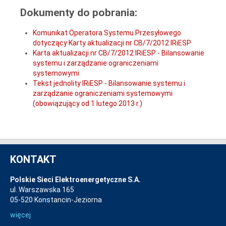
Dokumenty do pobrania:
Komunikat Operatora Systemu Przesyłowego
dotyczący Karty aktualizacji nr CB/7/2012 IRiESP
Karta aktualizacji nr CB/7/2012 IRiESP - Bilansowanie
systemu i zarządzanie ograniczeniami
systemowymi
Tekst jednolity IRiESP - Bilansowanie systemu i
zarządzanie ograniczeniami systemowymi
(obowiązujący od 1 lutego 2013 r.)
KONTAKT
Polskie Sieci Elektroenergetyczne S.A.
ul. Warszawska 165
05-520 Konstancin-Jeziorna
więcej