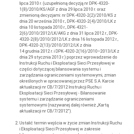
lipca 2010 r. (uzupełnioną decyzją nr DPK-4320-
1(8)/2010/KS/AGF z dnia 29 lipca 2010 r. oraz
zmienioną decyzjami: nr DPK-4320-2(2)/2010/KS z
dnia 20 września 2010 r., DPK-4320-2(4)/2010/LK z
dnia 10 listopada 2010 r., DPK-4321-
2(6)/2010/2012/LK/AKG z dnia 31 lipca 2012 r., DPK-
4320-2(8)/2010/2012/LK z dnia 16 listopada 2012 r.,
DPK-4320-2(13)/2010/2012/LK z dnia
14 grudnia 2012 r. i DPK-4320-2(16)/2010÷2013/LK z
dnia 29 stycznia 2013 r.) poprzez wprowadzenie do
Instrukcji Ruchu i Eksploatacji Sieci Przesyłowej w
części dotyczącej bilansowania systemu i
zarządzania ograniczeniami systemowymi, zmian
określonych w opracowanej przez PSE S.A. Karcie
aktualizacji nr CB/7/2012 Instrukcji Ruchu i
Eksploatacji Sieci Przesyłowej - Bilansowanie
systemu i zarządzanie ograniczeniami
systemowymi (nazywanej dalej również „Kartą
aktualizacji nr CB/7/2012”).
Ustalić termin wejścia w życie zmian Instrukcji Ruchu
i Eksploatacji Sieci Przesyłowej w zakresie