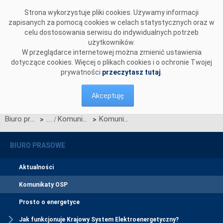
Przejdź do komentarzy
Strona wykorzystuje pliki cookies. Używamy informacji
zapisanych za pomocą cookies w celach statystycznych oraz w
celu dostosowania serwisu do indywidualnych potrzeb
użytkowników.
W przeglądarce internetowej można zmienić ustawienia
dotyczące cookies. Więcej o plikach cookies i o ochronie Twojej
prywatności
przeczytasz tutaj
.
Akceptuję
Biuro prasowe
Komunikaty OSP
Komunikat OSP dotyczący Karty aktualizacji nr&nbsp;CB/7/2012 IRiESP
>
>
BIURO PRASOWE
Aktualności
Komunikaty OSP
Prosto o energetyce
Jak funkcjonuje Krajowy System Elektroenergetyczny?