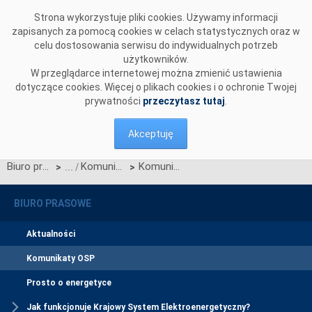
Przejdź do komentarzy
Strona wykorzystuje pliki cookies. Używamy informacji
zapisanych za pomocą cookies w celach statystycznych oraz w
celu dostosowania serwisu do indywidualnych potrzeb
użytkowników.
W przeglądarce internetowej można zmienić ustawienia
dotyczące cookies. Więcej o plikach cookies i o ochronie Twojej
prywatności
przeczytasz tutaj
.
Akceptuję
Biuro prasowe
Komunikaty OSP
Komunikat OSP dotyczący ograniczenia alokowanych długoterminowych praw przesyłowych na dzień 26.06.2025
>
>
BIURO PRASOWE
Aktualności
Komunikaty OSP
Prosto o energetyce
Jak funkcjonuje Krajowy System Elektroenergetyczny?