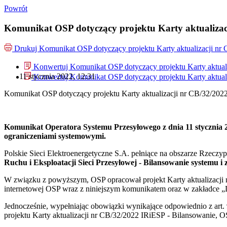
Powrót
Komunikat OSP dotyczący projektu Karty aktualizac
Drukuj
Komunikat OSP dotyczący projektu Karty aktualizacji nr
Konwertuj Komunikat OSP dotyczący projektu Karty aktual
11 stycznia 2022, 12:31
Konwertuj Komunikat OSP dotyczący projektu Karty aktual
Komunikat OSP dotyczący projektu Karty aktualizacji nr CB/32/202
Komunikat Operatora Systemu Przesyłowego z dnia 11 stycznia 20
ograniczeniami systemowymi.
Polskie Sieci Elektroenergetyczne S.A. pełniące na obszarze Rzecz
Ruchu i Eksploatacji Sieci Przesyłowej - Bilansowanie systemu 
W związku z powyższym, OSP opracował projekt Karty aktualizacji
internetowej OSP wraz z niniejszym komunikatem
oraz w zakładce 
Jednocześnie, wypełniając obowiązki wynikające odpowiednio z art. 9
projektu Karty aktualizacji nr CB/32/2022 IRiESP - Bilansowanie, O