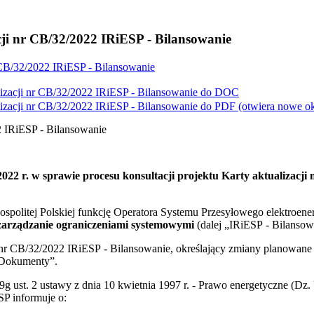
ji nr CB/32/2022 IRiESP - Bilansowanie
 CB/32/2022 IRiESP - Bilansowanie
izacji nr CB/32/2022 IRiESP - Bilansowanie do
DOC
izacji nr CB/32/2022 IRiESP - Bilansowanie do
PDF
(otwiera nowe o
2 IRiESP - Bilansowanie
22 r. w sprawie procesu konsultacji projektu Karty aktualizacji
ypospolitej Polskiej funkcję Operatora Systemu Przesyłowego elektro
i zarządzanie ograniczeniami systemowymi
(dalej „IRiESP - Bilansow
 nr CB/32/2022 IRiESP - Bilansowanie, określający zmiany planowan
„Dokumenty”.
g ust. 2 ustawy z dnia 10 kwietnia 1997 r. - Prawo energetyczne (Dz. 
SP informuje o: