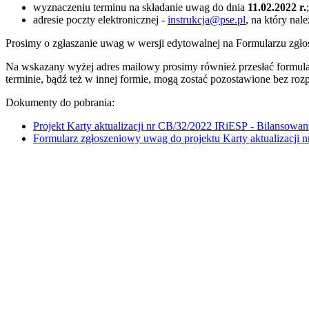
wyznaczeniu terminu na składanie uwag do dnia
11.02.2022 r.
;
adresie poczty elektronicznej -
instrukcja@pse.pl
, na który na
Prosimy o zgłaszanie uwag w wersji edytowalnej na Formularzu zgł
Na wskazany wyżej adres mailowy prosimy również przesłać formula
terminie, bądź też w innej formie, mogą zostać pozostawione bez rozp
Dokumenty do pobrania:
Projekt Karty aktualizacji nr CB/32/2022 IRiESP - Bilansowan
Formularz zgłoszeniowy uwag do projektu Karty aktualizacji 