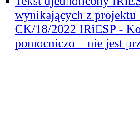
Tekst ujednolicony IRiES
wynikających z projektu K
CK/18/2022 IRiESP - Kor
pomocniczo – nie jest pr