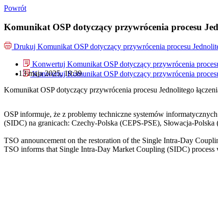
Powrót
Komunikat OSP dotyczący przywrócenia procesu Jedn
Drukuj
Komunikat OSP dotyczący przywrócenia procesu Jednolit
Konwertuj Komunikat OSP dotyczący przywrócenia procesu
13 maja 2025, 19:39
Konwertuj Komunikat OSP dotyczący przywrócenia procesu
Komunikat OSP dotyczący przywrócenia procesu Jednolitego łączen
OSP informuje, że z problemy techniczne systemów informatycznych
(SIDC) na granicach: Czechy-Polska (CEPS-PSE), Słowacja-Polska
TSO announcement on the restoration of the Single Intra-Day Coupli
TSO informs that Single Intra-Day Market Coupling (SIDC) process 